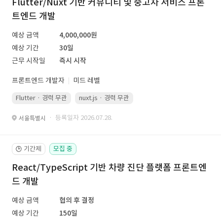
Flutter/Nuxt 기반 커뮤니티 및 중고차 서비스 프론
트엔드 개발
예상 금액
4,000,000원
예상 기간
30일
근무 시작일
즉시 시작
프론트엔드 개발자
미드 레벨
Flutter · 경력 무관
nuxt.js · 경력 무관
· 등록일자 2026.07.28.
서울특별시
기간제
모집 중
🕒
React/TypeScript 기반 차량 진단 플랫폼 프론트엔
드 개발
예상 금액
협의 후 결정
예상 기간
150일