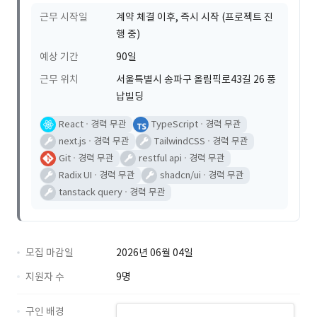
근무 시작일
계약 체결 이후, 즉시 시작 (프로젝트 진
행 중)
예상 기간
90일
근무 위치
서울특별시 송파구 올림픽로43길 26 풍
납빌딩
React
경력 무관
TypeScript
경력 무관
next.js
경력 무관
TailwindCSS
경력 무관
Git
경력 무관
restful api
경력 무관
Radix UI
경력 무관
shadcn/ui
경력 무관
tanstack query
경력 무관
모집 마감일
2026년 06월 04일
지원자 수
9명
구인 배경