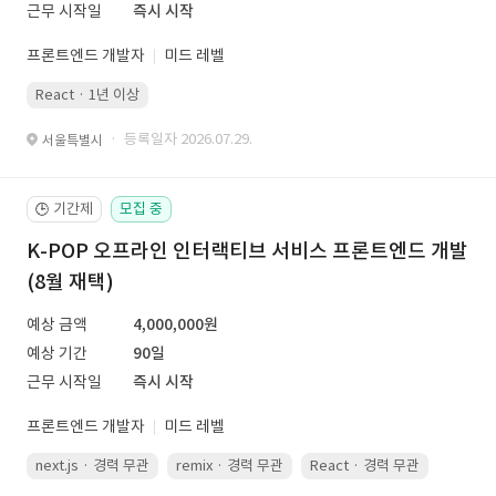
근무 시작일
즉시 시작
프론트엔드 개발자
미드 레벨
React · 1년 이상
· 등록일자 2026.07.29.
서울특별시
기간제
모집 중
🕒
K-POP 오프라인 인터랙티브 서비스 프론트엔드 개발
(8월 재택)
예상 금액
4,000,000원
예상 기간
90일
근무 시작일
즉시 시작
프론트엔드 개발자
미드 레벨
next.js · 경력 무관
remix · 경력 무관
React · 경력 무관
Vue.js