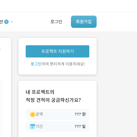
션
로그인
회원가입
유사사례 검색 AI
.
프로젝트 지원하기
‘이런 거’ 만들어본
개발 회사 있어?
로그인
하여 편리하게 이용하세요!
바로가기
내 프로젝트의
적정 견적이 궁금하신가요?
금액
??? 원
기간
??? 일