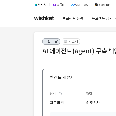
위시켓
요즘IT
AIDP - AX
Rise ERP
프로젝트 등록
프로젝트 찾기
프로젝트 찾기
모집 마감
기간제
유사사례 검색 A
AI 에이전트(Agent) 구축 
백엔드 개발자
레벨
경력
미드 레벨
4~9년 차