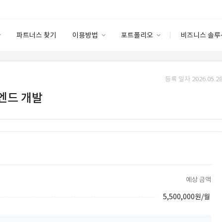
파트너스 찾기
이용방법
포트폴리오
비즈니스 솔루
이용방법
포트폴리오
엔터프라이즈
I
파트너 등급
이용후기
등록 일자 2026.05.28
안심 코드 케어
이용요금
솔루션 마켓
백엔드 개발
고객센터
스토어
예상 금액
5,500,000원/월