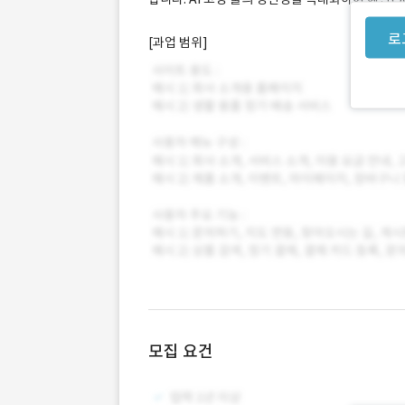
로
[과업 범위]
모집 요건