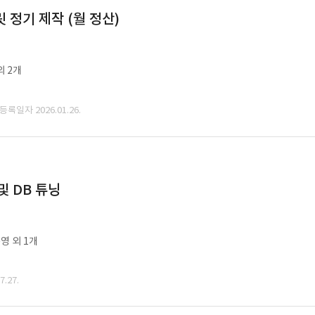
정기 제작 (월 정산)
외 2개
 등록일자 2026.01.26.
및 DB 튜닝
영 외 1개
.27.