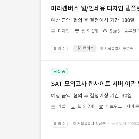
미리캔버스 웹/인쇄용 디자인 템플릿 
예상 금액
협의 후 결정
예상 기간
180일
디자인
웹 외 1개
SaaSㆍ솔루션 
미리캔버스
외주
·
서울특별시 구로구
📔
모집 중
SAT 모의고사 웹사이트 서버 이관 
예상 금액
협의 후 결정
예상 기간
30일
개발
웹 외 2개
네트워크ㆍ서버 운
외주
· 등록일자 2026.07
서울특별시 강남구
📔