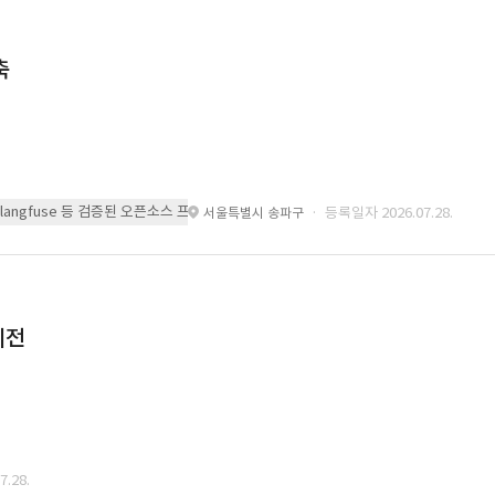
축
 또는 langfuse 등 검증된 오픈소스 프레임워크를 기반으로 시스템을 구축
· 등록일자 2026.07.28.
서울특별시 송파구
이전
.28.