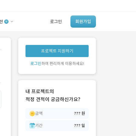
션
로그인
회원가입
유사사례 검색 AI
.
프로젝트 지원하기
‘이런 거’ 만들어본
개발 회사 있어?
로그인
하여 편리하게 이용하세요!
바로가기
내 프로젝트의
적정 견적이 궁금하신가요?
금액
??? 원
기간
??? 일