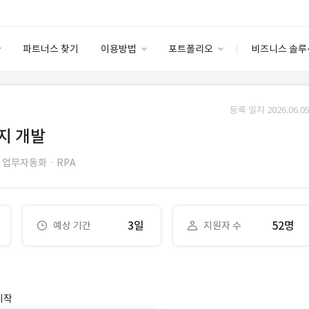
파트너스 찾기
이용방법
포트폴리오
비즈니스 솔루
이용방법
포트폴리오
엔터프라이즈
I
파트너 등급
이용후기
등록 일자 2026.06.05
안심 코드 케어
이용요금
솔루션 마켓
지 개발
고객센터
스토어
업무자동화ㆍRPA
3일
52명
예상 기간
지원자 수
시작