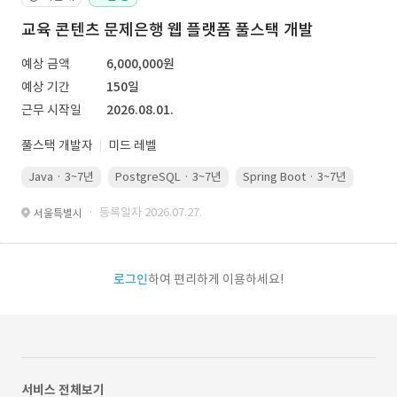
교육 콘텐츠 문제은행 웹 플랫폼 풀스택 개발
예상 금액
6,000,000원
예상 기간
150일
근무 시작일
2026.08.01.
풀스택 개발자
미드 레벨
Java · 3~7년
PostgreSQL · 3~7년
Spring Boot · 3~7년
Pyth
· 등록일자 2026.07.27.
서울특별시
로그인
하여 편리하게 이용하세요!
서비스 전체보기