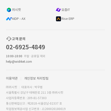
위시켓
요즘IT
AIDP - AX
Rise ERP
고객 문의
02-6925-4849
10:00-18:00
주말·공휴일 제외
help@wishket.com
이용약관
개인정보 처리방침
㈜위시켓
대표이사 : 박우범
서울특별시 강남구 테헤란로 211 3층 ㈜위시켓
사업자등록번호 : 209-81-57303
통신판매업신고 : 제2018-서울강남-02337 호
직업정보제공사업 신고번호 : J1200020180019