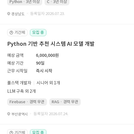
Python · 3년 이상
C · 3년 이상
· 등록일자 2026.07.23.
경상남도
기간제
모집 중
🕒
Python 기반 추천 시스템 AI 모델 개발
예상 금액
6,000,000원
예상 기간
90일
근무 시작일
즉시 시작
풀스택 개발자
시니어 외 1개
LLM 구축 외 2개
Firebase · 경력 무관
RAG · 경력 무관
re-ranking · 경력 무관
P
· 등록일자 2026.07.24.
부산광역시
기간제
모집 중
🕒