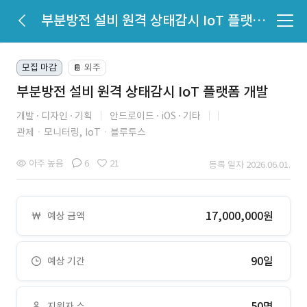
부분방전 설비 원격 상태감시 IoT 플랫폼 개발
모집 마감
외주
📔
부분방전 설비 원격 상태감시 IoT 플랫폼 개발
개발
디자인
기획
안드로이드
iOS
기타
관제ㆍ모니터링,
IoTㆍ블루투스
아주 높음
6
21
등록 일자 2026.06.01.
17,000,000원
예상 금액
90일
예상 기간
50명
지원자 수