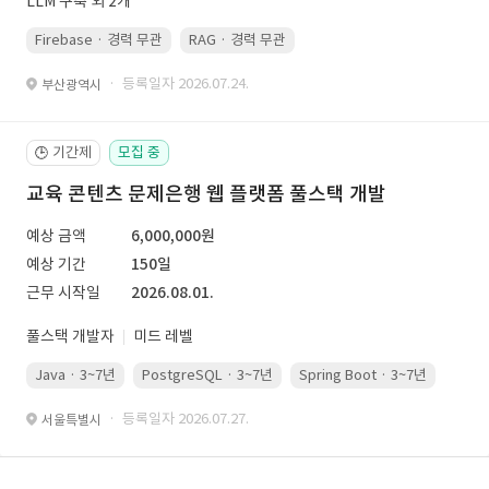
LLM 구축 외 2개
Firebase · 경력 무관
RAG · 경력 무관
re-ranking · 경력 무관
P
· 등록일자 2026.07.24.
부산광역시
기간제
모집 중
🕒
교육 콘텐츠 문제은행 웹 플랫폼 풀스택 개발
예상 금액
6,000,000원
예상 기간
150일
근무 시작일
2026.08.01.
풀스택 개발자
미드 레벨
Java · 3~7년
PostgreSQL · 3~7년
Spring Boot · 3~7년
Pyth
· 등록일자 2026.07.27.
서울특별시