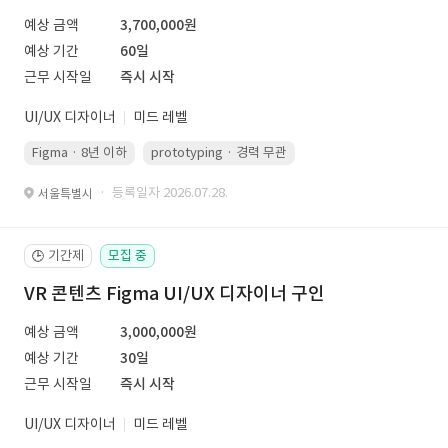
예상 금액
3,700,000원
예상 기간
60일
근무 시작일
즉시 시작
UI/UX 디자이너
미드 레벨
Figma · 8년 이하
prototyping · 경력 무관
led 화면 대응 · 경력 무관
· 등록일자 2026.07.28.
서울특별시
기간제
모집 중
🕒
VR 콘텐츠 Figma UI/UX 디자이너 구인
예상 금액
3,000,000원
예상 기간
30일
근무 시작일
즉시 시작
UI/UX 디자이너
미드 레벨