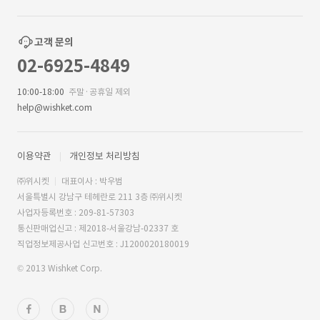
고객 문의
02-6925-4849
10:00-18:00
주말·공휴일 제외
help@wishket.com
이용약관
개인정보 처리방침
㈜위시켓
대표이사 : 박우범
서울특별시 강남구 테헤란로 211 3층 ㈜위시켓
사업자등록번호 : 209-81-57303
통신판매업신고 : 제2018-서울강남-02337 호
직업정보제공사업 신고번호 : J1200020180019
© 2013 Wishket Corp.