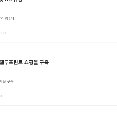
영 외 1개
.27.
 웹투프린트 쇼핑몰 구축
사몰 구축
03.