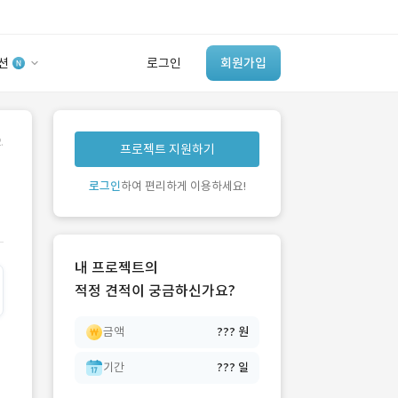
션
로그인
회원가입
유사사례 검색 AI
.
프로젝트 지원하기
‘이런 거’ 만들어본
트
개발 회사 있어?
로그인
하여 편리하게 이용하세요!
바로가기
내 프로젝트의
적정 견적이 궁금하신가요?
금액
??? 원
기간
??? 일