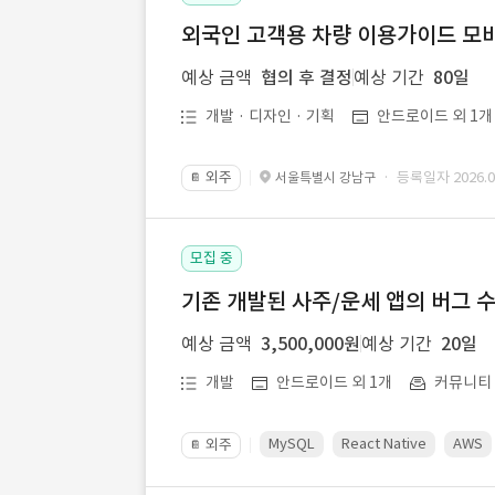
외국인 고객용 차량 이용가이드 모바
예상 금액
협의 후 결정
예상 기간
80일
개발 · 디자인 · 기획
안드로이드 외 1개
외주
· 등록일자 2026.08
서울특별시 강남구
📔
모집 중
기존 개발된 사주/운세 앱의 버그 
예상 금액
3,500,000원
예상 기간
20일
개발
안드로이드 외 1개
커뮤니티ㆍ
MySQL
React Native
AWS
외주
📔