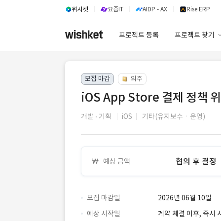
위시켓
요즘IT
AIDP - AX
Rise ERP
프로젝트 등록
프로젝트 찾기
프로젝트 찾기
모집 마감
외주
유사사례 검색 A
iOS App Store 결제 정
개발
기획
iOS
기타(유지보수ㆍ운영)
협의 후 결정
예상 금액
모집 마감일
2026년 06월 10일
예상 시작일
계약 체결 이후, 즉시 