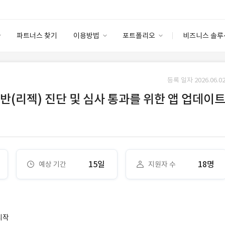
파트너스 찾기
이용방법
포트폴리오
비즈니스 솔루
이용방법
포트폴리오
엔터프라이즈
I
파트너 등급
이용후기
등록 일자 2026.06.02
안심 코드 케어
이용요금
솔루션 마켓
책 위반(리젝) 진단 및 심사 통과를 위한 앱 업데이
고객센터
스토어
15일
18명
예상 기간
지원자 수
시작