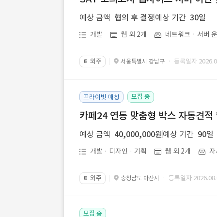
예상 금액
협의 후 결정
예상 기간
30일
개발
웹 외 2개
네트워크ㆍ서버 운
외주
· 등록일자 2026.07
서울특별시 강남구
📔
모집 중
프라이빗 매칭
카페24 연동 맞춤형 박스 자동견적
예상 금액
40,000,000원
예상 기간
90일
개발 · 디자인 · 기획
웹 외 2개
자
외주
· 등록일자 2026.08.
충청남도 아산시
📔
모집 중