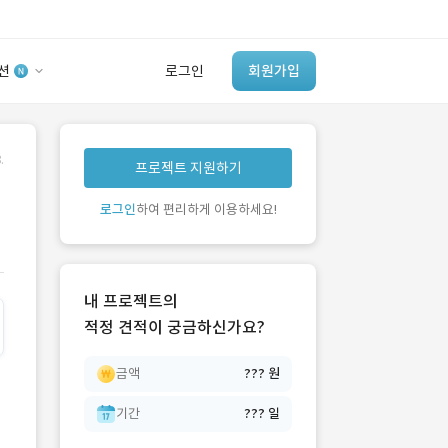
션
로그인
회원가입
유사사례 검색 AI
.
프로젝트 지원하기
‘이런 거’ 만들어본
개발 회사 있어?
로그인
하여 편리하게 이용하세요!
바로가기
내 프로젝트의
적정 견적이 궁금하신가요?
금액
??? 원
기간
??? 일