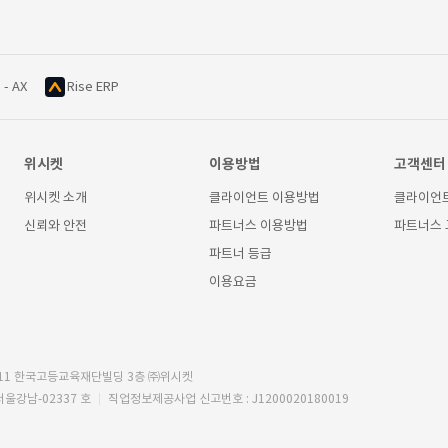
 - AX
Rise ERP
위시켓
이용방법
고객센터
위시켓 소개
클라이언트 이용방법
클라이언
신뢰와 안전
파트너스 이용방법
파트너스
파트너 등급
이용요금
11 한국고등교육재단빌딩 3층 ㈜위시켓
서울강남-02337 호
직업정보제공사업 신고번호 : J1200020180019