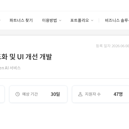
파트너스 찾기
이용방법
포트폴리오
비즈니스 솔루
이용방법
포트폴리오
엔터프라이즈
I
파트너 등급
이용후기
등록 일자 2026.06.08
안심 코드 케어
이용요금
솔루션 마켓
화 및 UI 개선 개발
고객센터
스토어
en AI 서비스
30일
47명
예상 기간
지원자 수