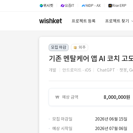
위시켓
요즘IT
AIDP - AX
Rise ERP
프로젝트 등록
프로젝트 찾기
프로젝트 찾기
모집 마감
외주
유사사례 검색 A
기존 멘탈케어 앱 AI 코치 고도
개발
안드로이드
iOS
ChatGPTㆍ챗봇,
G
8,000,000원
예상 금액
모집 마감일
2026년 06월 15일
예상 시작일
2026년 07월 06일