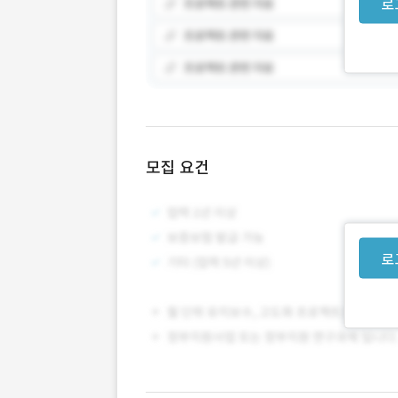
로
모집 요건
로