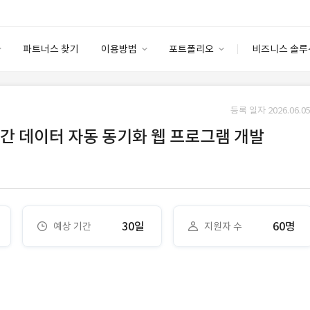
파트너스 찾기
이용방법
포트폴리오
비즈니스 솔루
이용방법
포트폴리오
엔터프라이즈
I
파트너 등급
이용후기
등록 일자 2026.06.05
안심 코드 케어
이용요금
솔루션 마켓
 간 데이터 자동 동기화 웹 프로그램 개발
고객센터
스토어
30일
60명
예상 기간
지원자 수