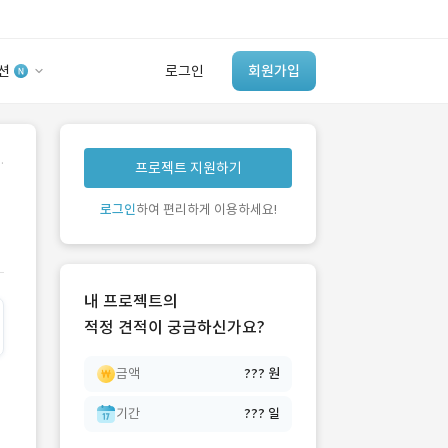
션
로그인
회원가입
유사사례 검색 AI
.
프로젝트 지원하기
‘이런 거’ 만들어본
개발 회사 있어?
로그인
하여 편리하게 이용하세요!
바로가기
내 프로젝트의
적정 견적이 궁금하신가요?
금액
??? 원
기간
??? 일