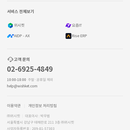
서비스 전체보기
위시켓
요즘IT
AIDP - AX
Rise ERP
고객 문의
02-6925-4849
10:00-18:00
주말·공휴일 제외
help@wishket.com
이용약관
개인정보 처리방침
㈜위시켓
대표이사 : 박우범
서울특별시 강남구 테헤란로 211 3층 ㈜위시켓
사업자등록번호 : 209-81-57303