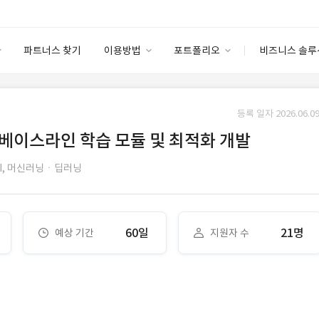
파트너스 찾기
이용방법
포트폴리오
비즈니스 솔루
이용방법
포트폴리오
엔터프라이즈
I
파트너 등급
이용후기
등록 일자 2026.06.09
안심 코드 케어
이용요금
솔루션 마켓
반 베이스라인 학습 모듈 및 최적화 개발
고객센터
스토어
,
머신러닝ㆍ딥러닝
60일
21명
예상 기간
지원자 수