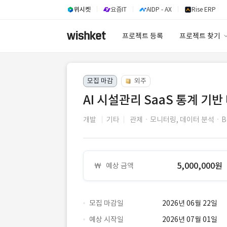
위시켓
요즘IT
AIDP - AX
Rise ERP
프로젝트 등록
프로젝트 찾기
프로젝트 찾기
모집 마감
외주
유사사례 검색 A
AI 시설관리 SaaS 통계 기
개발
기타
관제ㆍ모니터링,
데이터 분석ㆍBI
5,000,000원
예상 금액
모집 마감일
2026년 06월 22일
예상 시작일
2026년 07월 01일