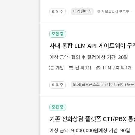
미리캔버스
외주
·
서울특별시 구로구
📔
모집 중
사내 통합 LLM API 게이트웨이 구
예상 금액
협의 후 결정
예상 기간
30일
개발
웹 외 1개
LLM 구축 외 1개
litellm(오픈소스 llm 게이트웨이)
외주
📔
모집 중
기존 전화상담 플랫폼 CTI/PBX 
예상 금액
9,000,000원
예상 기간
90일