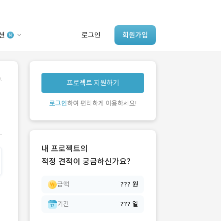
션
로그인
회원가입
유사사례 검색 AI
.
프로젝트 지원하기
‘이런 거’ 만들어본
개발 회사 있어?
로그인
하여 편리하게 이용하세요!
바로가기
내 프로젝트의
적정 견적이 궁금하신가요?
금액
??? 원
기간
??? 일