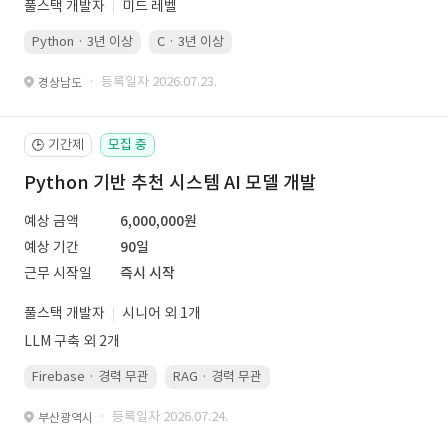
풀스택 개발자
미드 레벨
Python · 3년 이상
C · 3년 이상
· 등록일자 2026.07.23.
경상남도
기간제
모집 중
🕒
Python 기반 추천 시스템 AI 모델 개발
예상 금액
6,000,000원
예상 기간
90일
근무 시작일
즉시 시작
풀스택 개발자
시니어 외 1개
LLM 구축 외 2개
Firebase · 경력 무관
RAG · 경력 무관
re-ranking · 경력 무관
P
· 등록일자 2026.07.24.
부산광역시