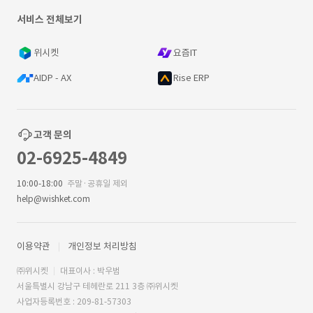
서비스 전체보기
위시켓
요즘IT
AIDP - AX
Rise ERP
고객 문의
02-6925-4849
10:00-18:00
주말·공휴일 제외
help@wishket.com
이용약관
개인정보 처리방침
㈜위시켓
대표이사 : 박우범
서울특별시 강남구 테헤란로 211 3층 ㈜위시켓
사업자등록번호 : 209-81-57303