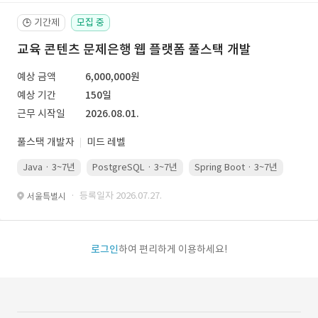
기간제
모집 중
🕒
교육 콘텐츠 문제은행 웹 플랫폼 풀스택 개발
예상 금액
6,000,000원
예상 기간
150일
근무 시작일
2026.08.01.
풀스택 개발자
미드 레벨
Java · 3~7년
PostgreSQL · 3~7년
Spring Boot · 3~7년
Pyth
· 등록일자 2026.07.27.
서울특별시
로그인
하여 편리하게 이용하세요!