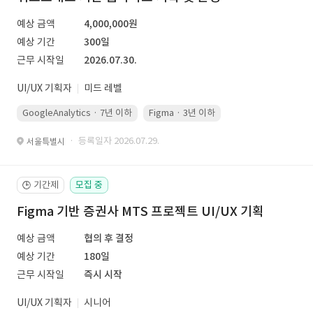
예상 금액
4,000,000원
예상 기간
300일
근무 시작일
2026.07.30.
UI/UX 기획자
미드 레벨
GoogleAnalytics · 7년 이하
Figma · 3년 이하
PowerPoint · 5년 
· 등록일자 2026.07.29.
서울특별시
기간제
모집 중
🕒
Figma 기반 증권사 MTS 프로젝트 UI/UX 기획
예상 금액
협의 후 결정
예상 기간
180일
근무 시작일
즉시 시작
UI/UX 기획자
시니어