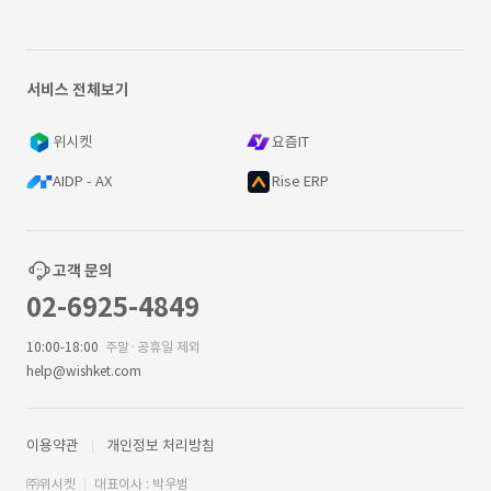
서비스 전체보기
위시켓
요즘IT
AIDP - AX
Rise ERP
고객 문의
02-6925-4849
10:00-18:00
주말·공휴일 제외
help@wishket.com
이용약관
개인정보 처리방침
㈜위시켓
대표이사 : 박우범