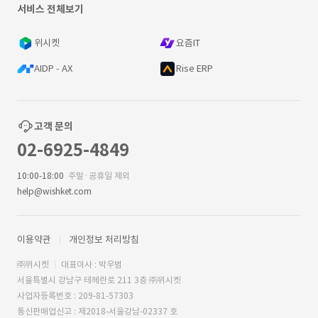
서비스 전체보기
위시켓
요즘IT
AIDP - AX
Rise ERP
고객 문의
02-6925-4849
10:00-18:00
주말·공휴일 제외
help@wishket.com
이용약관
개인정보 처리방침
㈜위시켓
대표이사 : 박우범
서울특별시 강남구 테헤란로 211 3층 ㈜위시켓
사업자등록번호 : 209-81-57303
통신판매업신고 : 제2018-서울강남-02337 호