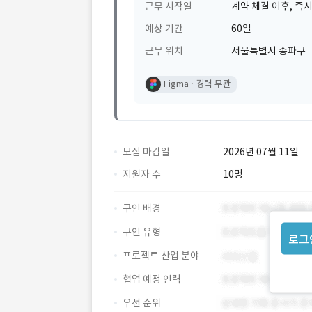
근무 시작일
계약 체결 이후, 즉시
예상 기간
60일
근무 위치
서울특별시 송파구
Figma
경력 무관
모집 마감일
2026년 07월 11일
지원자 수
10명
구인 배경
구인 유형
로그
프로젝트 산업 분야
협업 예정 인력
우선 순위