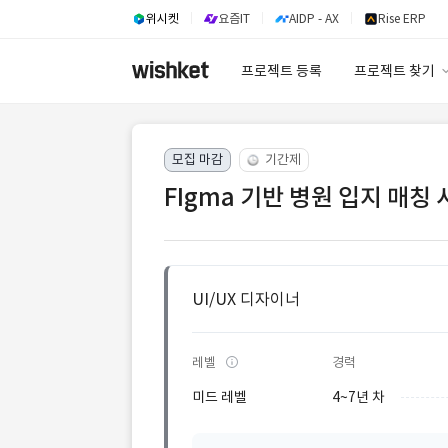
위시켓
요즘IT
AIDP - AX
Rise ERP
프로젝트 등록
프로젝트 찾기
프로젝트 찾기
모집 마감
기간제
유사사례 검색 A
FIgma 기반 병원 입지 매칭 
UI/UX 디자이너
레벨
경력
미드 레벨
4~7년 차