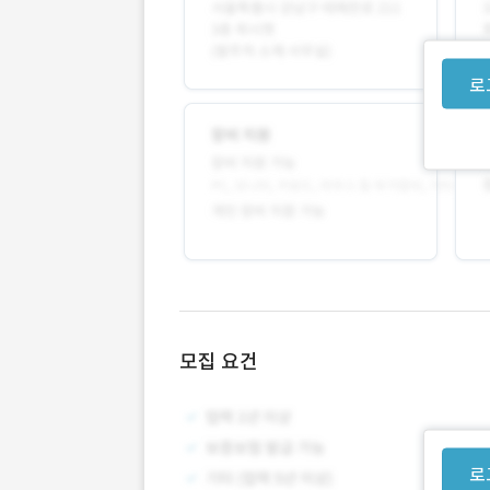
로
모집 요건
로