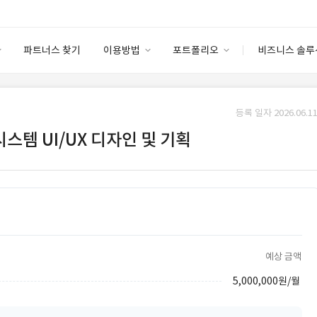
파트너스 찾기
이용방법
포트폴리오
비즈니스 솔루
이용방법
포트폴리오
엔터프라이즈
I
파트너 등급
이용후기
등록 일자 2026.06.11
안심 코드 케어
이용요금
솔루션 마켓
시스템 UI/UX 디자인 및 기획
고객센터
스토어
예상 금액
5,000,000원/월