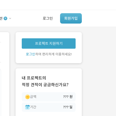
션
로그인
회원가입
유사사례 검색 AI
.
프로젝트 지원하기
‘이런 거’ 만들어본
개발 회사 있어?
로그인
하여 편리하게 이용하세요!
바로가기
내 프로젝트의
적정 견적이 궁금하신가요?
금액
??? 원
기간
??? 일