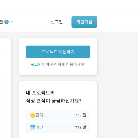
션
로그인
회원가입
유사사례 검색 AI
.
프로젝트 지원하기
‘이런 거’ 만들어본
개발 회사 있어?
로그인
하여 편리하게 이용하세요!
바로가기
내 프로젝트의
적정 견적이 궁금하신가요?
금액
??? 원
기간
??? 일