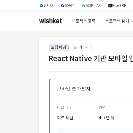
위시켓
요즘IT
AIDP - AX
Rise ERP
프로젝트 등록
프로젝트 찾기
프로젝트 찾기
모집 마감
기간제
유사사례 검색 A
React Native 기반 모바일
모바일 앱 개발자
레벨
경력
미드 레벨
4~7년 차