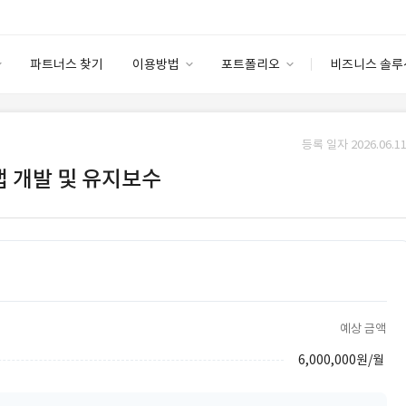
파트너스 찾기
이용방법
포트폴리오
비즈니스 솔루
이용방법
포트폴리오
엔터프라이즈
I
파트너 등급
이용후기
등록 일자 2026.06.11
안심 코드 케어
이용요금
솔루션 마켓
 앱 개발 및 유지보수
고객센터
스토어
예상 금액
6,000,000원/월