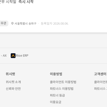
근무 시작일
즉시 시작
력 무관
· 등록일자 2026.08.06.
서울특별시 송파구
 - AX
Rise ERP
위시켓
이용방법
고객센터
위시켓 소개
클라이언트 이용방법
클라이언
신뢰와 안전
파트너스 이용방법
파트너스
파트너 등급
이용요금