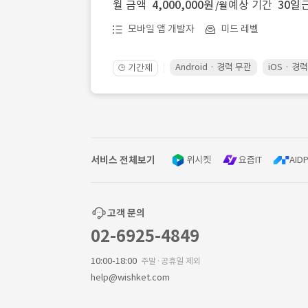
월 금액
4,000,000원
예상 기간
30일
/월
모바일 앱 개발자
미드 레벨
Android · 경력 무관
iOS · 경
기간제
🕒
서비스 전체보기
위시켓
요즘IT
AIDP
고객 문의
02-6925-4849
10:00-18:00
주말·공휴일 제외
help@wishket.com