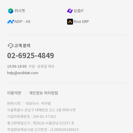
위시켓
요즘IT
AIDP - AX
Rise ERP
고객 문의
02-6925-4849
10:00-18:00
주말·공휴일 제외
help@wishket.com
이용약관
개인정보 처리방침
㈜위시켓
대표이사 : 박우범
서울특별시 강남구 테헤란로 211 3층 ㈜위시켓
사업자등록번호 : 209-81-57303
통신판매업신고 : 제2018-서울강남-02337 호
직업정보제공사업 신고번호 : J1200020180019