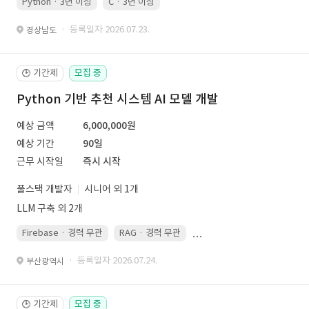
Python · 3년 이상
C · 3년 이상
· 등록일자 2026.07.23.
경상남도
기간제
모집 중
🕒
Python 기반 추천 시스템 AI 모델 개발
예상 금액
6,000,000원
예상 기간
90일
근무 시작일
즉시 시작
풀스택 개발자
시니어 외 1개
LLM 구축 외 2개
Firebase · 경력 무관
RAG · 경력 무관
re-ranking · 경력 무관
P
· 등록일자 2026.07.24.
부산광역시
기간제
모집 중
🕒