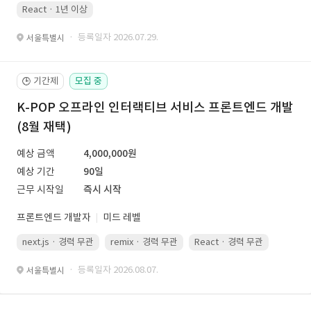
React · 1년 이상
· 등록일자 2026.07.29.
서울특별시
기간제
모집 중
🕒
K-POP 오프라인 인터랙티브 서비스 프론트엔드 개발
(8월 재택)
예상 금액
4,000,000원
예상 기간
90일
근무 시작일
즉시 시작
프론트엔드 개발자
미드 레벨
next.js · 경력 무관
remix · 경력 무관
React · 경력 무관
Vue.js
· 등록일자 2026.08.07.
서울특별시