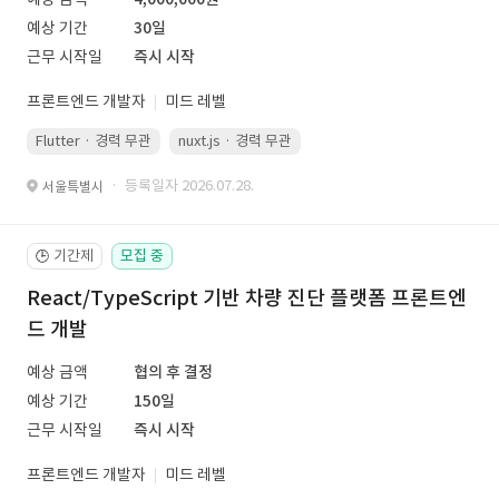
예상 기간
30일
근무 시작일
즉시 시작
프론트엔드 개발자
미드 레벨
Flutter · 경력 무관
nuxt.js · 경력 무관
· 등록일자 2026.07.28.
서울특별시
기간제
모집 중
🕒
React/TypeScript 기반 차량 진단 플랫폼 프론트엔
드 개발
예상 금액
협의 후 결정
예상 기간
150일
근무 시작일
즉시 시작
프론트엔드 개발자
미드 레벨