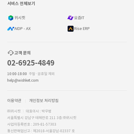
서비스 전체보기
위시켓
요즘IT
AIDP - AX
Rise ERP
고객 문의
02-6925-4849
10:00-18:00
주말·공휴일 제외
help@wishket.com
이용약관
개인정보 처리방침
㈜위시켓
대표이사 : 박우범
서울특별시 강남구 테헤란로 211 3층 ㈜위시켓
사업자등록번호 : 209-81-57303
통신판매업신고 : 제2018-서울강남-02337 호