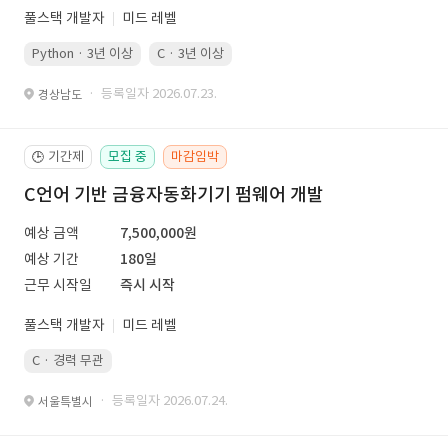
풀스택 개발자
미드 레벨
Python · 3년 이상
C · 3년 이상
· 등록일자 2026.07.23.
경상남도
기간제
모집 중
마감임박
🕒
C언어 기반 금융자동화기기 펌웨어 개발
예상 금액
7,500,000원
예상 기간
180일
근무 시작일
즉시 시작
풀스택 개발자
미드 레벨
C · 경력 무관
· 등록일자 2026.07.24.
서울특별시