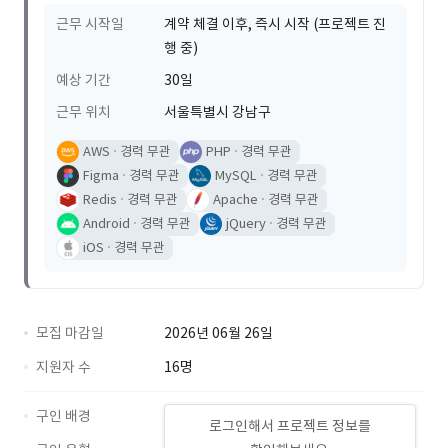
근무 시작일
계약 체결 이후, 즉시 시작 (프로젝트 진
행 중)
예상 기간
30일
근무 위치
서울특별시 강남구
AWS
경력 무관
PHP
경력 무관
Figma
경력 무관
MySQL
경력 무관
Redis
경력 무관
Apache
경력 무관
Android
경력 무관
jQuery
경력 무관
iOS
경력 무관
모집 마감일
2026년 06월 26일
지원자 수
16명
구인 배경
로그인해서 프로젝트 정보를