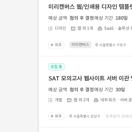
미리캔버스 웹/인쇄용 디자인 템플릿 
예상 금액
협의 후 결정
예상 기간
180일
디자인
웹 외 1개
SaaSㆍ솔루션 
미리캔버스
외주
·
서울특별시 구로구
📔
모집 중
SAT 모의고사 웹사이트 서버 이관 
예상 금액
협의 후 결정
예상 기간
30일
개발
웹 외 2개
네트워크ㆍ서버 운
외주
· 등록일자 2026.07
서울특별시 강남구
📔