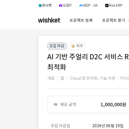
위시켓
요즘IT
AIDP - AX
Rise ERP
프로젝트 등록
프로젝트 찾기
프로젝트 찾기
모집 마감
외주
유사사례 검색 A
AI 기반 주얼리 D2C 서비스 R
최적화
개발
웹
Cloud 앱 최적화,
기술 자문ㆍ가이드
1,000,000원
예상 금액
모집 마감일
2026년 06월 19일