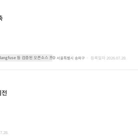
축
 또는 langfuse 등 검증된 오픈소스 프레임워크를 기반으로 시스템을 구축
· 등록일자 2026.07.28.
서울특별시 송파구
이전
.28.