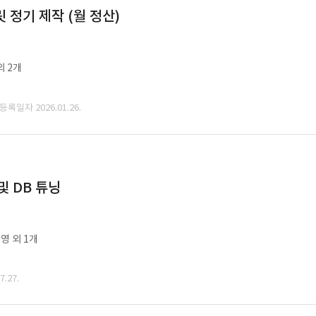
정기 제작 (월 정산)
외 2개
 등록일자 2026.01.26.
및 DB 튜닝
영 외 1개
.27.