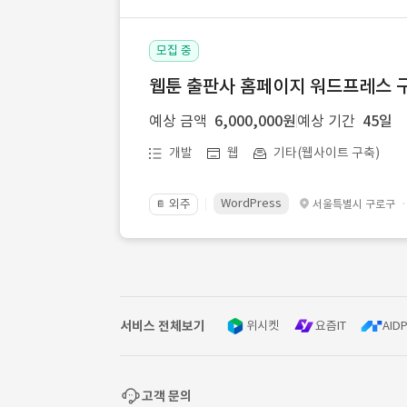
모집 중
웹툰 출판사 홈페이지 워드프레스 구
예상 금액
6,000,000원
예상 기간
45일
개발
웹
기타(웹사이트 구축)
WordPress
외주
서울특별시 구로구
📔
서비스 전체보기
위시켓
요즘IT
AIDP
고객 문의