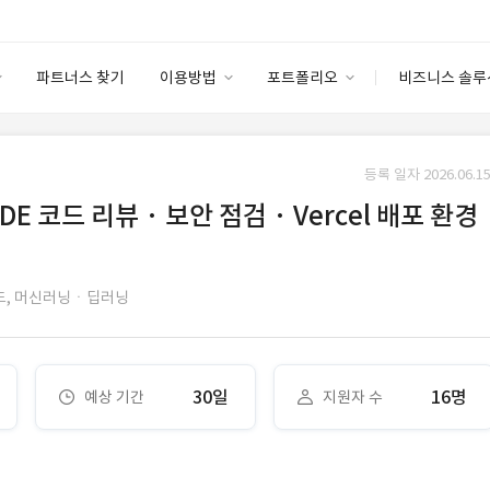
파트너스 찾기
이용방법
포트폴리오
비즈니스 솔루
이용방법
포트폴리오
엔터프라이즈
I
파트너 등급
이용후기
등록 일자 2026.06.15
안심 코드 케어
이용요금
솔루션 마켓
DE 코드 리뷰 · 보안 점검 · Vercel 배포 환경
고객센터
스토어
,
머신러닝ㆍ딥러닝
30일
16명
예상 기간
지원자 수