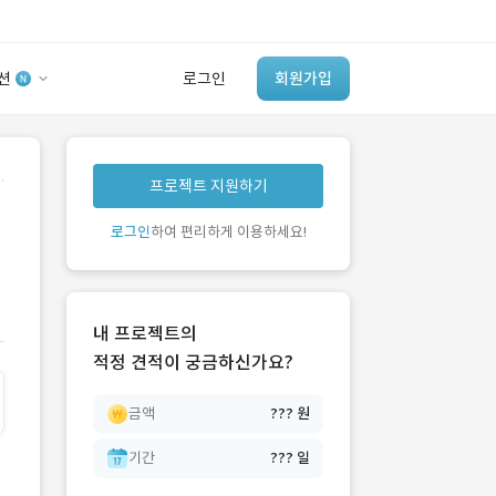
션
로그인
회원가입
유사사례 검색 AI
.
프로젝트 지원하기
‘이런 거’ 만들어본
개발 회사 있어?
로그인
하여 편리하게 이용하세요!
바로가기
내 프로젝트의
적정 견적이 궁금하신가요?
금액
??? 원
기간
??? 일