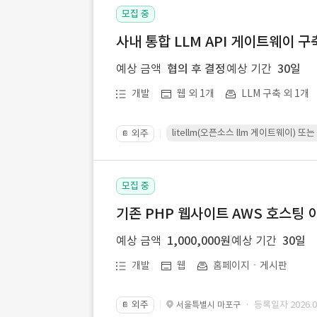
모집 중
사내 통합 LLM API 게이트웨이 구
예상 금액
협의 후 결정
예상 기간
30일
개발
웹 외 1개
LLM 구축 외 1개
litellm(오픈소스 llm 게이트웨이)
외주
📔
모집 중
기존 PHP 웹사이트 AWS 호스팅 
예상 금액
1,000,000원
예상 기간
30일
개발
웹
홈페이지ㆍ게시판
외주
· 등록일자 2026.07
서울특별시 마포구
📔