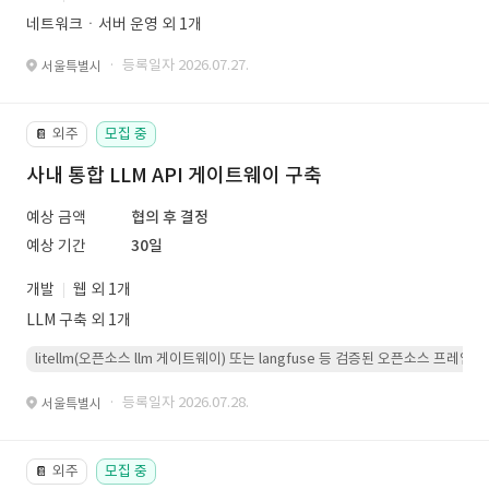
네트워크ㆍ서버 운영 외 1개
· 등록일자 2026.07.27.
서울특별시
외주
모집 중
📔
사내 통합 LLM API 게이트웨이 구축
예상 금액
협의 후 결정
예상 기간
30일
개발
웹 외 1개
LLM 구축 외 1개
litellm(오픈소스 llm 게이트웨이) 또는 langfuse 등 검증된 오픈소스 프
· 등록일자 2026.07.28.
서울특별시
외주
모집 중
📔