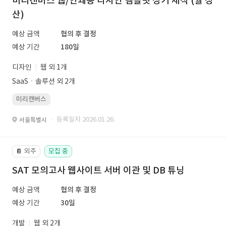
미리캔버스 웹/인쇄용 디자인 템플릿 정기 제작 (월 정
산)
예상 금액
협의 후 결정
예상 기간
180일
디자인
웹 외 1개
SaaSㆍ솔루션 외 2개
미리캔버스
· 등록일자 2026.01.26.
서울특별시
외주
모집 중
📔
SAT 모의고사 웹사이트 서버 이관 및 DB 튜닝
예상 금액
협의 후 결정
예상 기간
30일
개발
웹 외 2개