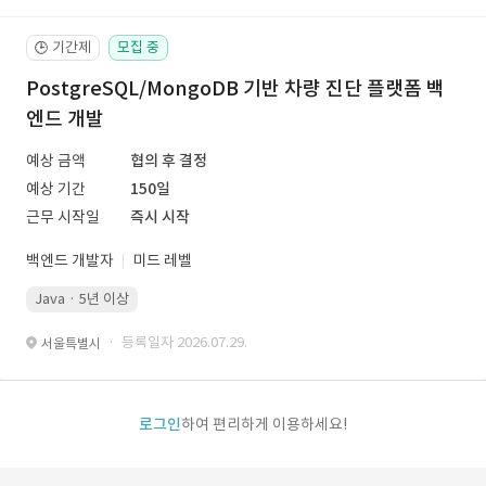
기간제
모집 중
🕒
PostgreSQL/MongoDB 기반 차량 진단 플랫폼 백
엔드 개발
예상 금액
협의 후 결정
예상 기간
150일
근무 시작일
즉시 시작
백엔드 개발자
미드 레벨
Java · 5년 이상
· 등록일자 2026.07.29.
서울특별시
로그인
하여 편리하게 이용하세요!