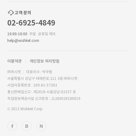
고객 문의
02-6925-4849
10:00-18:00
주말·공휴일 제외
help@wishket.com
이용약관
개인정보 처리방침
㈜위시켓
대표이사 : 박우범
서울특별시 강남구 테헤란로 211 3층 ㈜위시켓
사업자등록번호 : 209-81-57303
통신판매업신고 : 제2018-서울강남-02337 호
직업정보제공사업 신고번호 : J1200020180019
© 2013 Wishket Corp.