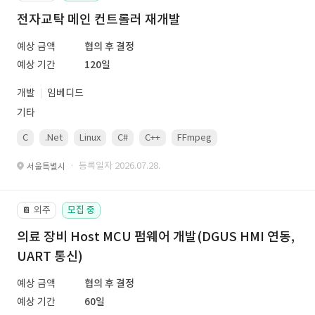
전자교탁 메인 컨트롤러 재개발
예상 금액
협의 후 결정
예상 기간
120일
개발
임베디드
기타
C
.Net
Linux
C#
C++
FFmpeg
VisualStudio
OrC
· 등록일자 2026.07.28.
서울특별시
외주
모집 중
📔
의료 장비 Host MCU 펌웨어 개발(DGUS HMI 연동,
UART 통신)
예상 금액
협의 후 결정
예상 기간
60일