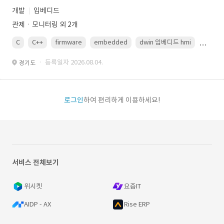
개발
임베디드
관제ㆍ모니터링 외 2개
C
C++
firmware
embedded
dwin 임베디드 hmi
uart
· 등록일자 2026.08.04.
경기도
로그인
하여 편리하게 이용하세요!
서비스 전체보기
위시켓
요즘IT
AIDP - AX
Rise ERP