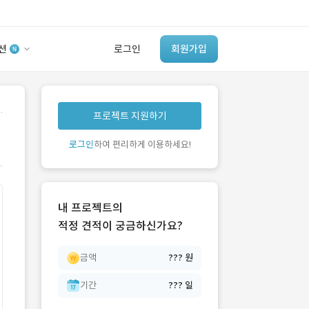
션
로그인
회원가입
유사사례 검색 AI
.
프로젝트 지원하기
‘이런 거’ 만들어본
개발 회사 있어?
로그인
하여 편리하게 이용하세요!
바로가기
내 프로젝트의
적정 견적이 궁금하신가요?
금액
??? 원
기간
??? 일