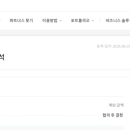
파트너스 찾기
이용방법
포트폴리오
비즈니스 솔루
이용방법
포트폴리오
엔터프라이즈
I
파트너 등급
이용후기
등록 일자 2026.06.15
안심 코드 케어
이용요금
솔루션 마켓
석
고객센터
스토어
예상 금액
협의 후 결정