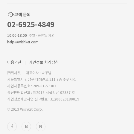
고객 문의
02-6925-4849
10:00-18:00
주말·공휴일 제외
help@wishket.com
이용약관
개인정보 처리방침
㈜위시켓
대표이사 : 박우범
서울특별시 강남구 테헤란로 211 3층 ㈜위시켓
사업자등록번호 : 209-81-57303
통신판매업신고 : 제2018-서울강남-02337 호
직업정보제공사업 신고번호 : J1200020180019
© 2013 Wishket Corp.