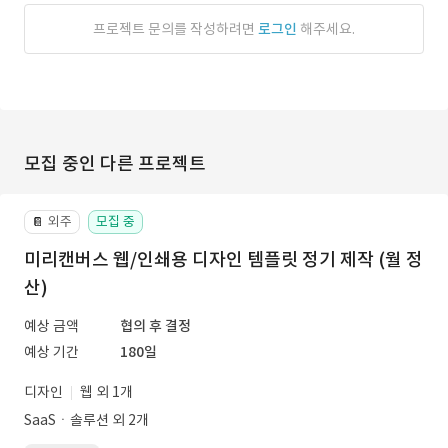
프로젝트 문의를 작성하려면
로그인
해주세요.
모집 중인 다른 프로젝트
외주
모집 중
📔
미리캔버스 웹/인쇄용 디자인 템플릿 정기 제작 (월 정
산)
예상 금액
협의 후 결정
예상 기간
180일
디자인
웹 외 1개
SaaSㆍ솔루션 외 2개