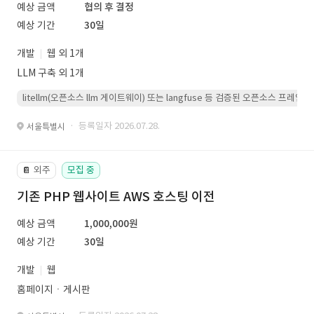
예상 금액
협의 후 결정
예상 기간
30일
개발
웹 외 1개
LLM 구축 외 1개
litellm(오픈소스 llm 게이트웨이) 또는 langfuse 등 검증된 오픈소스 프
· 등록일자 2026.07.28.
서울특별시
외주
모집 중
📔
기존 PHP 웹사이트 AWS 호스팅 이전
예상 금액
1,000,000원
예상 기간
30일
개발
웹
홈페이지ㆍ게시판