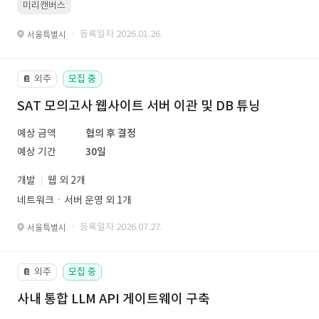
미리캔버스
· 등록일자 2026.01.26.
서울특별시
외주
모집 중
📔
SAT 모의고사 웹사이트 서버 이관 및 DB 튜닝
예상 금액
협의 후 결정
예상 기간
30일
개발
웹 외 2개
네트워크ㆍ서버 운영 외 1개
· 등록일자 2026.07.27.
서울특별시
외주
모집 중
📔
사내 통합 LLM API 게이트웨이 구축