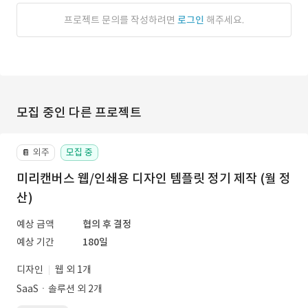
프로젝트 문의를 작성하려면
로그인
해주세요.
모집 중인 다른 프로젝트
외주
모집 중
📔
미리캔버스 웹/인쇄용 디자인 템플릿 정기 제작 (월 정
산)
예상 금액
협의 후 결정
예상 기간
180일
디자인
웹 외 1개
SaaSㆍ솔루션 외 2개