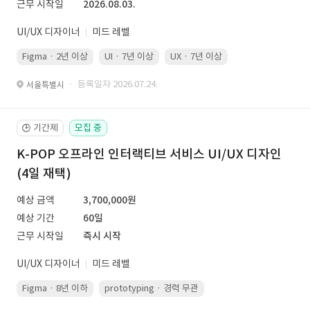
근무 시작일
2026.08.03.
UI/UX 디자이너
미드 레벨
Figma · 2년 이상
UI · 7년 이상
UX · 7년 이상
· 등록일자 2026.07.24.
서울특별시
기간제
모집 중
🕒
K-POP 오프라인 인터랙티브 서비스 UI/UX 디자인
(4일 재택)
예상 금액
3,700,000원
예상 기간
60일
근무 시작일
즉시 시작
UI/UX 디자이너
미드 레벨
Figma · 8년 이하
prototyping · 경력 무관
led 화면 대응 · 경력 무관