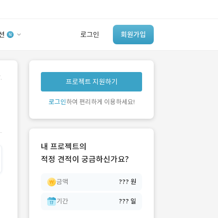
션
로그인
회원가입
유사사례 검색 AI
.
프로젝트 지원하기
‘이런 거’ 만들어본
개발 회사 있어?
로그인
하여 편리하게 이용하세요!
바로가기
내 프로젝트의
적정 견적이 궁금하신가요?
금액
??? 원
기간
??? 일