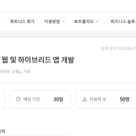
파트너스 찾기
이용방법
포트폴리오
비즈니스 솔루
이용방법
포트폴리오
엔터프라이즈
I
파트너 등급
이용후기
등록 일자 2026.06.17
안심 코드 케어
이용요금
솔루션 마켓
 웹 및 하이브리드 앱 개발
고객센터
스토어
사이트 구축),
기타
30일
50명
예상 기간
지원자 수
시작