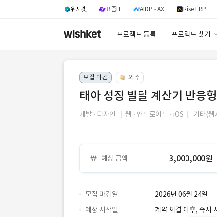
위시켓
요즘IT
AIDP - AX
Rise ERP
프로젝트 등록
프로젝트 찾기
프로젝트 찾기
모집 마감
외주
유사사례 검색 A
태아 성장 발달 계산기 반응형
개발
디자인
웹
안드로이드
iOS
기타(웹
3,000,000원
예상 금액
모집 마감일
2026년 06월 24일
예상 시작일
계약 체결 이후, 즉시 