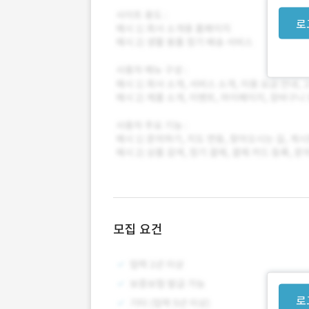
로
모집 요건
로