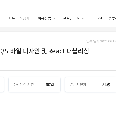
파트너스 찾기
이용방법
포트폴리오
비즈니스 솔루
이용방법
포트폴리오
엔터프라이즈
I
파트너 등급
이용후기
등록 일자 2026.06.17
안심 코드 케어
이용요금
솔루션 마켓
/모바일 디자인 및 React 퍼블리싱
고객센터
스토어
60일
54명
예상 기간
지원자 수