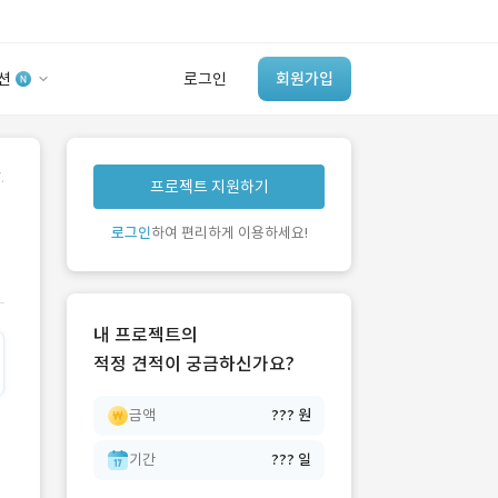
션
로그인
회원가입
유사사례 검색 AI
.
프로젝트 지원하기
‘이런 거’ 만들어본
개발 회사 있어?
로그인
하여 편리하게 이용하세요!
바로가기
내 프로젝트의
적정 견적이 궁금하신가요?
금액
??? 원
기간
??? 일