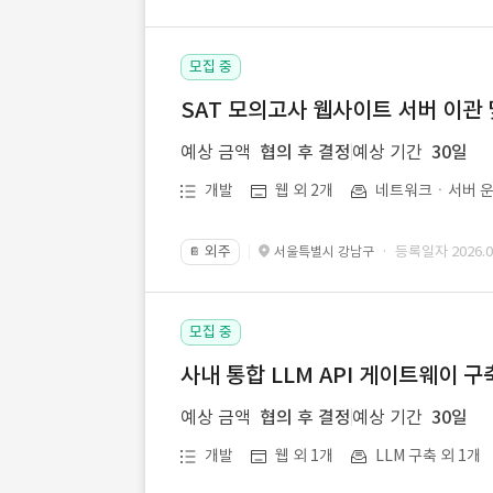
모집 중
SAT 모의고사 웹사이트 서버 이관 
예상 금액
협의 후 결정
예상 기간
30일
개발
웹 외 2개
네트워크ㆍ서버 운
외주
· 등록일자 2026.07
서울특별시 강남구
📔
모집 중
사내 통합 LLM API 게이트웨이 구
예상 금액
협의 후 결정
예상 기간
30일
개발
웹 외 1개
LLM 구축 외 1개