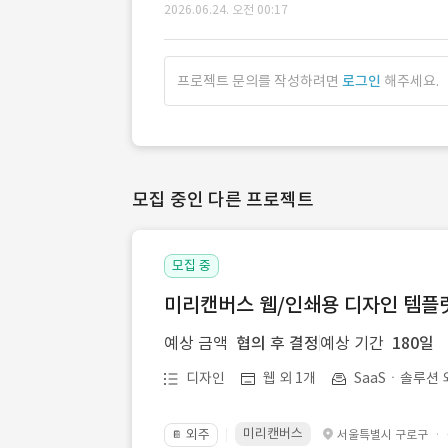
2026.06.24. 오전 00:17
프로젝트 문의를 작성하려면
로그인
해주세요.
모집 중인 다른 프로젝트
모집 중
미리캔버스 웹/인쇄용 디자인 템플릿 
예상 금액
협의 후 결정
예상 기간
180일
디자인
웹 외 1개
SaaSㆍ솔루션 
미리캔버스
외주
·
서울특별시 구로구
📔