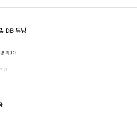
및 DB 튜닝
영 외 1개
.27.
축