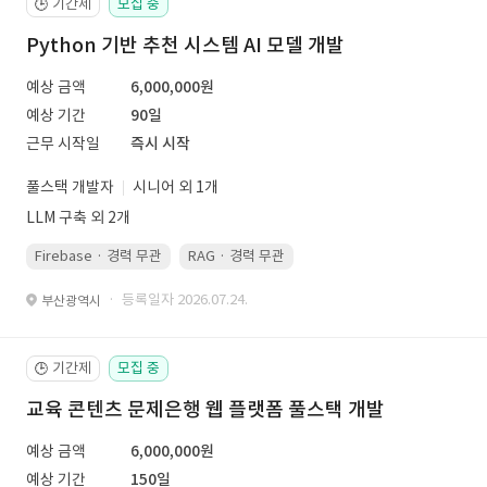
기간제
모집 중
🕒
Python 기반 추천 시스템 AI 모델 개발
예상 금액
6,000,000원
예상 기간
90일
근무 시작일
즉시 시작
풀스택 개발자
시니어 외 1개
LLM 구축 외 2개
Firebase · 경력 무관
RAG · 경력 무관
re-ranking · 경력 무관
P
· 등록일자 2026.07.24.
부산광역시
기간제
모집 중
🕒
교육 콘텐츠 문제은행 웹 플랫폼 풀스택 개발
예상 금액
6,000,000원
예상 기간
150일