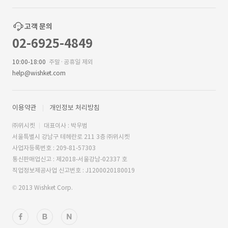
고객 문의
02-6925-4849
10:00-18:00
주말·공휴일 제외
help@wishket.com
이용약관
개인정보 처리방침
㈜위시켓
대표이사 : 박우범
서울특별시 강남구 테헤란로 211 3층 ㈜위시켓
사업자등록번호 : 209-81-57303
통신판매업신고 : 제2018-서울강남-02337 호
직업정보제공사업 신고번호 : J1200020180019
© 2013 Wishket Corp.