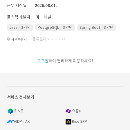
근무 시작일
2026.08.01.
풀스택 개발자
미드 레벨
Java · 3~7년
PostgreSQL · 3~7년
Spring Boot · 3~7년
Pyth
· 등록일자 2026.07.27.
서울특별시
로그인
하여 편리하게 이용하세요!
서비스 전체보기
위시켓
요즘IT
AIDP - AX
Rise ERP