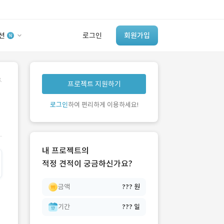
션
로그인
회원가입
유사사례 검색 AI
.
프로젝트 지원하기
‘이런 거’ 만들어본
개발 회사 있어?
로그인
하여 편리하게 이용하세요!
바로가기
내 프로젝트의
적정 견적이 궁금하신가요?
금액
??? 원
기간
??? 일