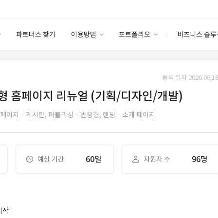
파트너스 찾기
이용방법
포트폴리오
비즈니스 솔루
이용방법
포트폴리오
엔터프라이즈
I
파트너 등급
이용후기
등록 일자 2026.06.18
안심 코드 케어
이용요금
솔루션 마켓
형 홈페이지 리뉴얼 (기획/디자인/개발)
고객센터
스토어
페이지ㆍ게시판,
퍼블리싱ㆍ반응형,
랜딩ㆍ소개 페이지
60일
96명
예상 기간
지원자 수
시작