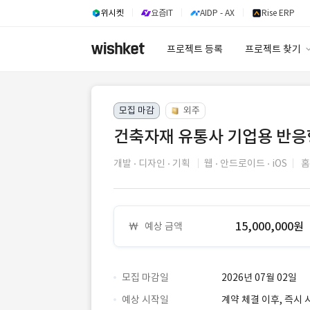
위시켓
요즘IT
AIDP - AX
Rise ERP
프로젝트 등록
프로젝트 찾기
프로젝트 찾기
모집 마감
외주
유사사례 검색 A
건축자재 유통사 기업용 반응
개발
디자인
기획
웹
안드로이드
iOS
홈
15,000,000원
예상 금액
모집 마감일
2026년 07월 02일
예상 시작일
계약 체결 이후, 즉시 