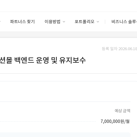
파트너스 찾기
이용방법
포트폴리오
비즈니스 솔루
이용방법
포트폴리오
엔터프라이즈
I
파트너 등급
이용후기
등록 일자 2026.06.18
안심 코드 케어
이용요금
솔루션 마켓
 패션몰 백엔드 운영 및 유지보수
고객센터
스토어
예상 금액
7,000,000원/월