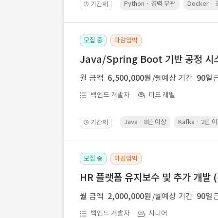
Python · 경력 무관
Docker ·
기간제
🕒
모집 중
마감임박
Java/Spring Boot 기반 공정
월 금액
6,500,000원
예상 기간
90일
/월
백엔드 개발자
미드 레벨
Java · 8년 이상
Kafka · 2년 
기간제
🕒
모집 중
마감임박
HR 플랫폼 유지보수 및 추가 개발 (
월 금액
2,000,000원
예상 기간
90일
/월
백엔드 개발자
시니어