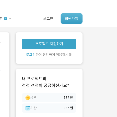
션
로그인
회원가입
유사사례 검색 AI
.
프로젝트 지원하기
‘이런 거’ 만들어본
개발 회사 있어?
로그인
하여 편리하게 이용하세요!
바로가기
내 프로젝트의
적정 견적이 궁금하신가요?
금액
??? 원
기간
??? 일