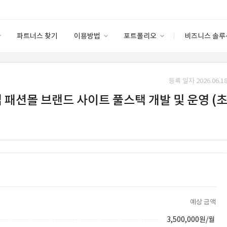
파트너스 찾기
이용방법
포트폴리오
비즈니스 솔루
이용방법
포트폴리오
엔터프라이즈
I
파트너 등급
이용후기
등록 일자 2026.06.18
안심 코드 케어
이용요금
솔루션 마켓
대기업 패션몰 브랜드 사이트 풀스택 개발 및 운영 (
고객센터
스토어
예상 금액
3,500,000원/월