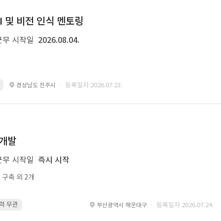
I 및 비전 인식 멘토링
근무 시작일
2026.08.04.
· 등록일자 2026.07.23.
경상남도 진주시
 개발
근무 시작일
즉시 시작
M 구축 외 2개
경력 무관
re-ranking · 경력 무관
Python · 경력 무관
embedding · 경
· 등록일자 2026.07.24.
부산광역시 해운대구