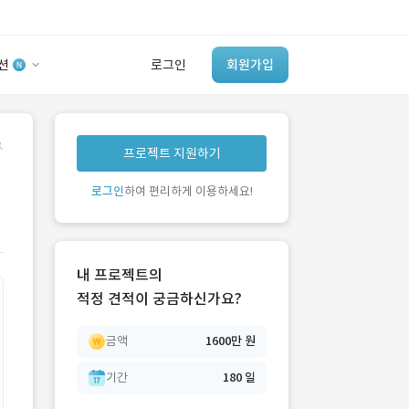
션
로그인
회원가입
유사사례 검색 AI
.
프로젝트 지원하기
‘이런 거’ 만들어본
초
개발 회사 있어?
로그인
하여 편리하게 이용하세요!
바로가기
내 프로젝트의
적정 견적이 궁금하신가요?
1600만 원
금액
1억 원
??? 원
180 일
기간
300 일
??? 일