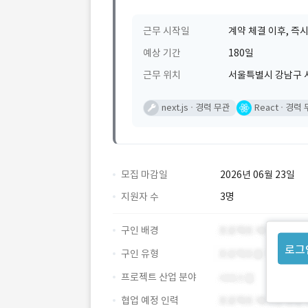
근무 시작일
계약 체결 이후, 즉시
예상 기간
180일
근무 위치
서울특별시 강남구 
next.js
경력 무관
React
경력 
모집 마감일
2026년 06월 23일
지원자 수
3명
구인 배경
로그
구인 유형
프로젝트 산업 분야
협업 예정 인력