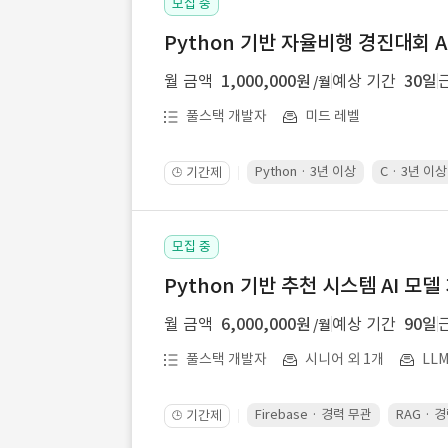
모집 중
Python 기반 자율비행 경진대회 A
월 금액
1,000,000원
예상 기간
30일
/월
풀스택 개발자
미드 레벨
Python · 3년 이상
C · 3년 이상
기간제
🕒
모집 중
Python 기반 추천 시스템 AI 모델
월 금액
6,000,000원
예상 기간
90일
/월
풀스택 개발자
시니어 외 1개
LL
Firebase · 경력 무관
RAG · 
기간제
🕒