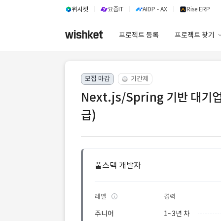
위시켓
요즘IT
AIDP - AX
Rise ERP
프로젝트 등록
프로젝트 찾기
프로젝트 찾기
모집 마감
기간제
유사사례 검색 A
Next.js/Spring 기반 
급)
풀스택 개발자
레벨
경력
주니어
1~3년 차