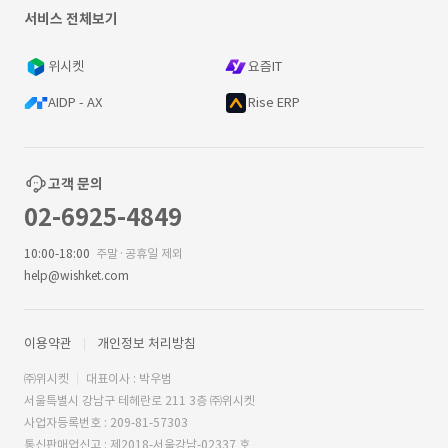
서비스 전체보기
위시켓
요즘IT
AIDP - AX
Rise ERP
고객 문의
02-6925-4849
10:00-18:00
주말·공휴일 제외
help@wishket.com
이용약관
개인정보 처리방침
㈜위시켓
대표이사 : 박우범
서울특별시 강남구 테헤란로 211 3층 ㈜위시켓
사업자등록번호 : 209-81-57303
통신판매업신고 : 제2018-서울강남-02337 호