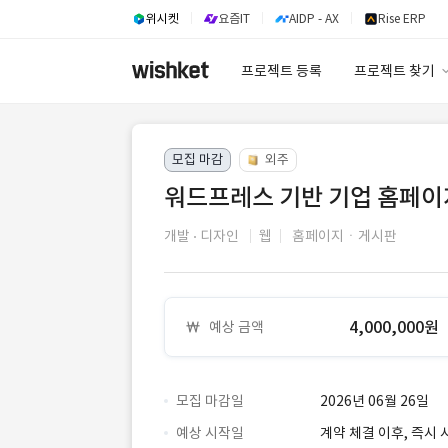
위시켓
요즘IT
AIDP - AX
Rise ERP
프로젝트 등록
프로젝트 찾기
프로젝트 찾기
모집 마감
외주
유사사례 검색 A
워드프레스 기반 기업 홈페이
개발
디자인
웹
홈페이지ㆍ게시판
4,000,000원
예상 금액
모집 마감일
2026년 06월 26일
예상 시작일
계약 체결 이후, 즉시 