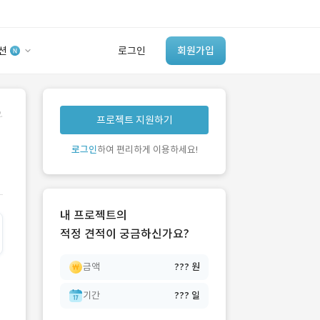
션
로그인
회원가입
유사사례 검색 AI
.
프로젝트 지원하기
‘이런 거’ 만들어본
개발 회사 있어?
로그인
하여 편리하게 이용하세요!
바로가기
내 프로젝트의
적정 견적이 궁금하신가요?
금액
??? 원
기간
??? 일