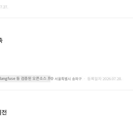
.27.
축
 또는 langfuse 등 검증된 오픈소스 프레임워크를 기반으로 시스템을 구축
· 등록일자 2026.07.28.
서울특별시 송파구
이전