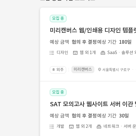
모집 중
미리캔버스 웹/인쇄용 디자인 템플릿 
예상 금액
협의 후 결정
예상 기간
180일
디자인
웹 외 1개
SaaSㆍ솔루션 
미리캔버스
외주
·
서울특별시 구로구
📔
모집 중
SAT 모의고사 웹사이트 서버 이관 
예상 금액
협의 후 결정
예상 기간
30일
개발
웹 외 2개
네트워크ㆍ서버 운