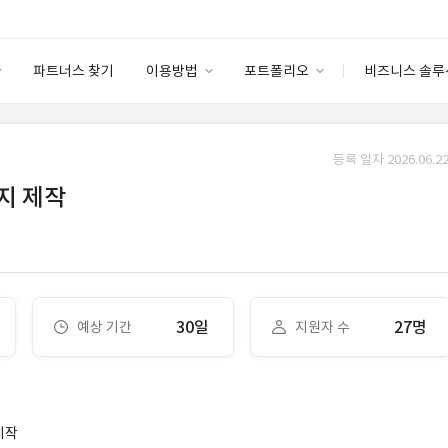
파트너스 찾기
이용방법
포트폴리오
비즈니스 솔루
이용방법
포트폴리오
엔터프라이즈
I
파트너 등급
이용후기
등록 일자 2026.06.22
안심 코드 케어
이용요금
솔루션 마켓
지 제작
고객센터
스토어
30일
27명
예상 기간
지원자 수
시작