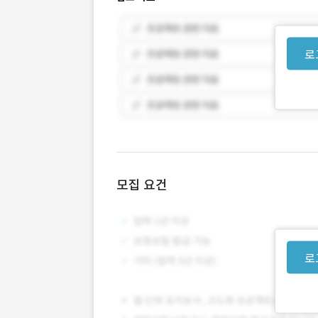
로
모집 요건
로