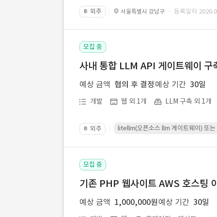
외주
· 등록일자 2026.07
서울특별시 강남구
📔
모집 중
사내 통합 LLM API 게이트웨이 구
예상 금액
협의 후 결정
예상 기간
30일
개발
웹 외 1개
LLM 구축 외 1개
litellm(오픈소스 llm 게이트웨이)
외주
📔
모집 중
기존 PHP 웹사이트 AWS 호스팅 
예상 금액
1,000,000원
예상 기간
30일