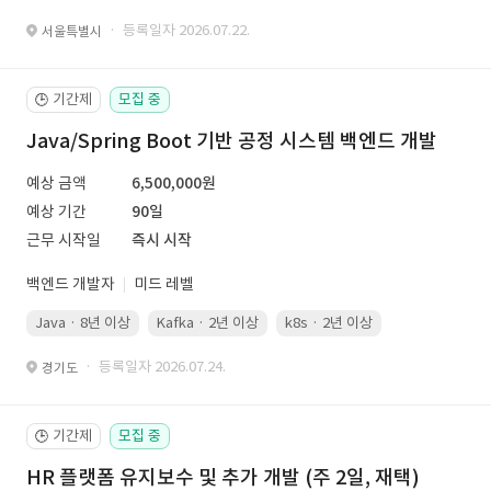
· 등록일자 2026.07.22.
서울특별시
기간제
모집 중
🕒
Java/Spring Boot 기반 공정 시스템 백엔드 개발
예상 금액
6,500,000원
예상 기간
90일
근무 시작일
즉시 시작
백엔드 개발자
미드 레벨
Java · 8년 이상
Kafka · 2년 이상
k8s · 2년 이상
Spring Boot 
· 등록일자 2026.07.24.
경기도
기간제
모집 중
🕒
HR 플랫폼 유지보수 및 추가 개발 (주 2일, 재택)