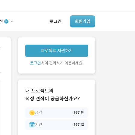
션
로그인
회원가입
유사사례 검색 AI
.
프로젝트 지원하기
‘이런 거’ 만들어본
개발 회사 있어?
로그인
하여 편리하게 이용하세요!
바로가기
내 프로젝트의
적정 견적이 궁금하신가요?
금액
??? 원
기간
??? 일