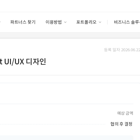
파트너스 찾기
이용방법
포트폴리오
비즈니스 솔루
이용방법
포트폴리오
엔터프라이즈
I
파트너 등급
이용후기
등록 일자 2026.06.22
안심 코드 케어
이용요금
솔루션 마켓
t UI/UX 디자인
고객센터
스토어
예상 금액
협의 후 결정