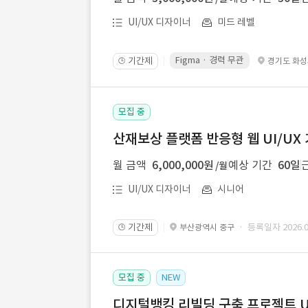
UI/UX 디자이너
미드 레벨
Figma · 경력 무관
기간제
경기도 화
🕒
모집 중
산재보상 플랫폼 반응형 웹 UI/UX
월 금액
6,000,000원
예상 기간
60일
/월
UI/UX 디자이너
시니어
기간제
· 등록일자 2026.08
부산광역시 중구
🕒
모집 중
NEW
디지털뱅킹 리빌딩 구축 프로젝트 U