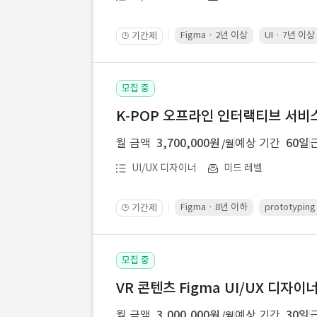
Figma · 2년 이상
UI · 7년 이상
기간제
🕒
모집 중
K-POP 오프라인 인터랙티브 서비스 
월 금액
3,700,000원
예상 기간
60일
/월
UI/UX 디자이너
미드 레벨
Figma · 8년 이하
prototypin
기간제
🕒
모집 중
VR 콘텐츠 Figma UI/UX 디자이
월 금액
3,000,000원
예상 기간
30일
/월