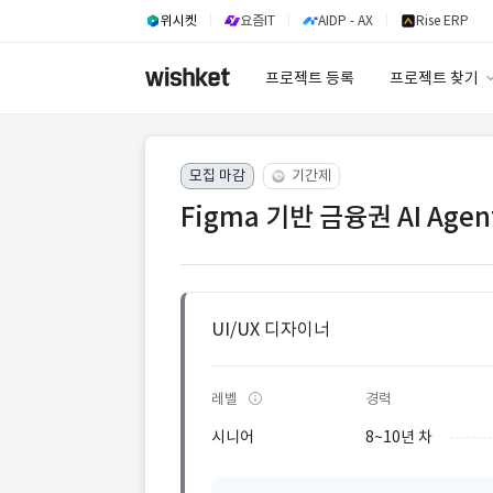
위시켓
요즘IT
AIDP - AX
Rise ERP
프로젝트 등록
프로젝트 찾기
프로젝트 찾기
모집 마감
기간제
유사사례 검색 A
Figma 기반 금융권 AI Agen
UI/UX 디자이너
레벨
경력
시니어
8~10년 차