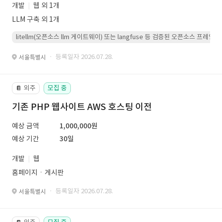
개발
웹 외 1개
LLM 구축 외 1개
litellm(오픈소스 llm 게이트웨이) 또는 langfuse 등 검증된 오픈소스 프
· 등록일자 2026.07.28.
서울특별시
외주
모집 중
📔
기존 PHP 웹사이트 AWS 호스팅 이전
예상 금액
1,000,000원
예상 기간
30일
개발
웹
홈페이지ㆍ게시판
· 등록일자 2026.07.28.
서울특별시