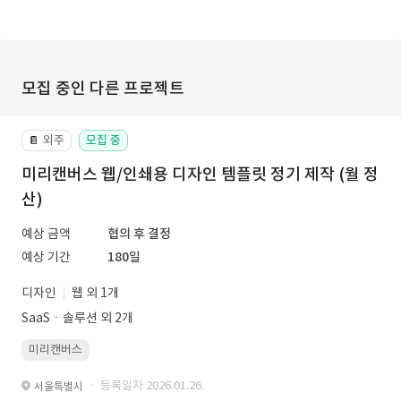
모집 중인 다른 프로젝트
외주
모집 중
📔
미리캔버스 웹/인쇄용 디자인 템플릿 정기 제작 (월 정
산)
예상 금액
협의 후 결정
예상 기간
180일
디자인
웹 외 1개
SaaSㆍ솔루션 외 2개
미리캔버스
· 등록일자 2026.01.26.
서울특별시