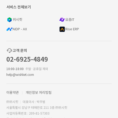
서비스 전체보기
위시켓
요즘IT
AIDP - AX
Rise ERP
고객 문의
02-6925-4849
10:00-18:00
주말·공휴일 제외
help@wishket.com
이용약관
개인정보 처리방침
㈜위시켓
대표이사 : 박우범
서울특별시 강남구 테헤란로 211 3층 ㈜위시켓
사업자등록번호 : 209-81-57303