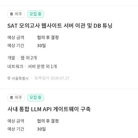
외주
모집 중
📔
SAT 모의고사 웹사이트 서버 이관 및 DB 튜닝
예상 금액
협의 후 결정
예상 기간
30일
개발
웹 외 2개
네트워크ㆍ서버 운영 외 1개
· 등록일자 2026.07.27.
서울특별시
외주
모집 중
📔
사내 통합 LLM API 게이트웨이 구축
예상 금액
협의 후 결정
예상 기간
30일