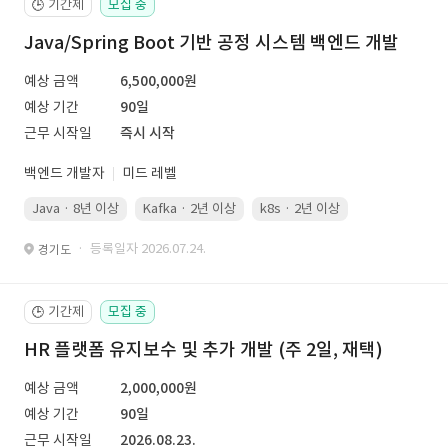
기간제
모집 중
🕒
Java/Spring Boot 기반 공정 시스템 백엔드 개발
예상 금액
6,500,000원
예상 기간
90일
근무 시작일
즉시 시작
백엔드 개발자
미드 레벨
Java · 8년 이상
Kafka · 2년 이상
k8s · 2년 이상
Spring Boot 
· 등록일자 2026.07.24.
경기도
기간제
모집 중
🕒
HR 플랫폼 유지보수 및 추가 개발 (주 2일, 재택)
예상 금액
2,000,000원
예상 기간
90일
근무 시작일
2026.08.23.