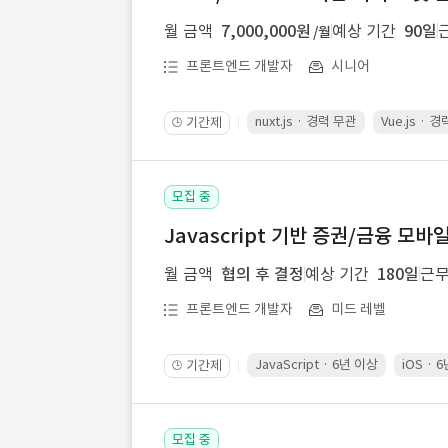
월 금액
7,000,000원
예상 기간
90일
/월
프론트엔드 개발자
시니어
nuxt.js · 경력 무관
Vue.js · 
기간제
🕒
모집 중
Javascript 기반 증권/금융 모바
월 금액
협의 후 결정
예상 기간
180일
근무
프론트엔드 개발자
미드 레벨
JavaScript · 6년 이상
iOS · 
기간제
🕒
모집 중