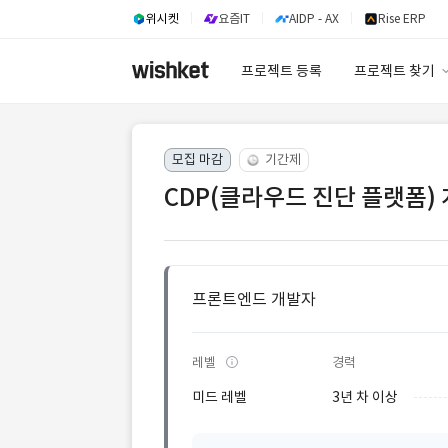
위시켓
요즘IT
AIDP - AX
Rise ERP
프로젝트 등록
프로젝트 찾기
프로젝트 찾기
모집 마감
기간제
유사사례 검색 A
CDP(클라우드 진단 플랫폼)
프론트엔드 개발자
레벨
경력
미드 레벨
3년 차 이상