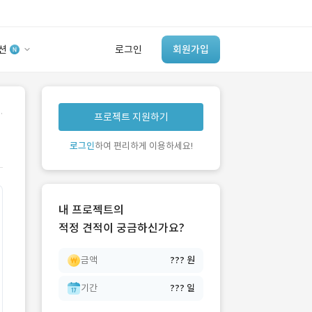
션
로그인
회원가입
유사사례 검색 AI
.
프로젝트 지원하기
‘이런 거’ 만들어본
개발 회사 있어?
로그인
하여 편리하게 이용하세요!
바로가기
내 프로젝트의
적정 견적이 궁금하신가요?
금액
??? 원
기간
??? 일