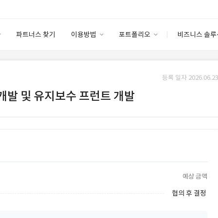
파트너스 찾기
이용방법
포트폴리오
비즈니스 솔루
이용방법
포트폴리오
엔터프라이즈
I
파트너 등급
이용후기
등록 일자 2026.06.23
안심 코드 케어
이용요금
솔루션 마켓
 개발 및 유지보수 프런트 개발
고객센터
스토어
예상 금액
협의 후 결정