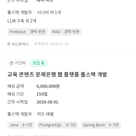
근무 시작일
즉시 시작
풀스택 개발자
시니어 외 1개
LLM 구축 외 2개
Firebase · 경력 무관
RAG · 경력 무관
re-ranking · 경력 무관
P
· 등록일자 2026.07.24.
부산광역시
기간제
모집 중
🕒
교육 콘텐츠 문제은행 웹 플랫폼 풀스택 개발
예상 금액
6,000,000원
예상 기간
150일
근무 시작일
2026.08.01.
풀스택 개발자
미드 레벨
Java · 3~7년
PostgreSQL · 3~7년
Spring Boot · 3~7년
Pyth