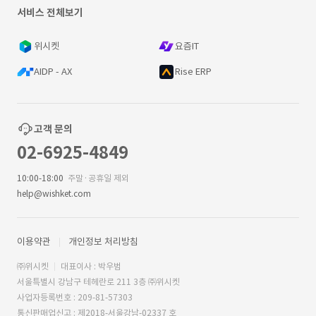
서비스 전체보기
위시켓
요즘IT
AIDP - AX
Rise ERP
고객 문의
02-6925-4849
10:00-18:00
주말·공휴일 제외
help@wishket.com
이용약관
개인정보 처리방침
㈜위시켓
대표이사 : 박우범
서울특별시 강남구 테헤란로 211 3층 ㈜위시켓
사업자등록번호 : 209-81-57303
통신판매업신고 : 제2018-서울강남-02337 호