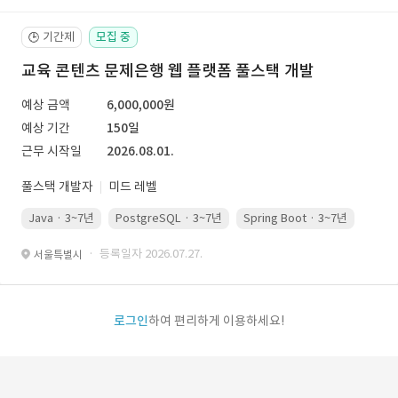
기간제
모집 중
🕒
교육 콘텐츠 문제은행 웹 플랫폼 풀스택 개발
예상 금액
6,000,000원
예상 기간
150일
근무 시작일
2026.08.01.
풀스택 개발자
미드 레벨
Java · 3~7년
PostgreSQL · 3~7년
Spring Boot · 3~7년
Pyth
· 등록일자 2026.07.27.
서울특별시
로그인
하여 편리하게 이용하세요!