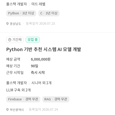
풀스택 개발자
미드 레벨
Python · 3년 이상
C · 3년 이상
· 등록일자 2026.07.23.
경상남도
기간제
모집 중
🕒
Python 기반 추천 시스템 AI 모델 개발
예상 금액
6,000,000원
예상 기간
90일
근무 시작일
즉시 시작
풀스택 개발자
시니어 외 1개
LLM 구축 외 2개
Firebase · 경력 무관
RAG · 경력 무관
re-ranking · 경력 무관
P
· 등록일자 2026.07.24.
부산광역시