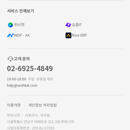
서비스 전체보기
위시켓
요즘IT
AIDP - AX
Rise ERP
고객 문의
02-6925-4849
10:00-18:00
주말·공휴일 제외
help@wishket.com
이용약관
개인정보 처리방침
㈜위시켓
대표이사 : 박우범
서울특별시 강남구 테헤란로 211 3층 ㈜위시켓
사업자등록번호 : 209-81-57303