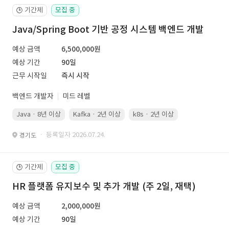
기간제
모집 중
🕒
Java/Spring Boot 기반 공정 시스템 백엔드 개발
예상 금액
6,500,000원
예상 기간
90일
근무 시작일
즉시 시작
백엔드 개발자
미드 레벨
Java · 8년 이상
Kafka · 2년 이상
k8s · 2년 이상
Spring Boot 
· 등록일자 2026.07.24.
경기도
기간제
모집 중
🕒
HR 플랫폼 유지보수 및 추가 개발 (주 2일, 재택)
예상 금액
2,000,000원
예상 기간
90일