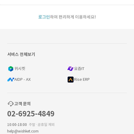
로그인
하여 편리하게 이용하세요!
서비스 전체보기
위시켓
요즘IT
AIDP - AX
Rise ERP
고객 문의
02-6925-4849
10:00-18:00
주말·공휴일 제외
help@wishket.com