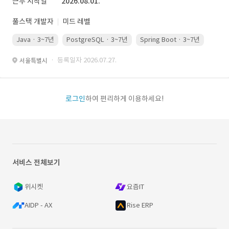
근무 시작일
2026.08.01.
풀스택 개발자
미드 레벨
Java · 3~7년
PostgreSQL · 3~7년
Spring Boot · 3~7년
Pyth
· 등록일자 2026.07.27.
서울특별시
로그인
하여 편리하게 이용하세요!
서비스 전체보기
위시켓
요즘IT
AIDP - AX
Rise ERP