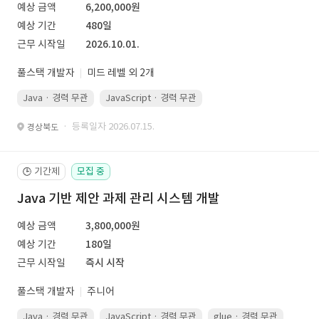
예상 금액
6,200,000원
예상 기간
480일
근무 시작일
2026.10.01.
풀스택 개발자
미드 레벨 외 2개
Java · 경력 무관
JavaScript · 경력 무관
Spring Boot · 경력 무관
· 등록일자 2026.07.15.
경상북도
기간제
모집 중
🕒
Java 기반 제안 과제 관리 시스템 개발
예상 금액
3,800,000원
예상 기간
180일
근무 시작일
즉시 시작
풀스택 개발자
주니어
Java · 경력 무관
JavaScript · 경력 무관
glue · 경력 무관