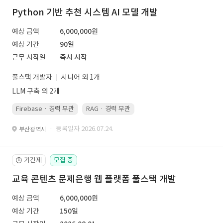
Python 기반 추천 시스템 AI 모델 개발
예상 금액
6,000,000원
예상 기간
90일
근무 시작일
즉시 시작
풀스택 개발자
시니어 외 1개
LLM 구축 외 2개
Firebase · 경력 무관
RAG · 경력 무관
re-ranking · 경력 무관
P
· 등록일자 2026.07.24.
부산광역시
기간제
모집 중
🕒
교육 콘텐츠 문제은행 웹 플랫폼 풀스택 개발
예상 금액
6,000,000원
예상 기간
150일