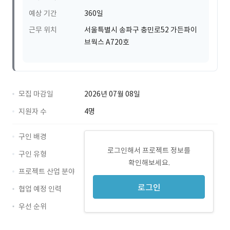
예상 기간
360일
근무 위치
서울특별시 송파구 충민로52 가든파이
브웍스 A720호
모집 마감일
2026년 07월 08일
지원자 수
4명
구인 배경
로그인해서 프로젝트 정보를
구인 유형
확인해보세요.
프로젝트 산업 분야
로그인
협업 예정 인력
우선 순위