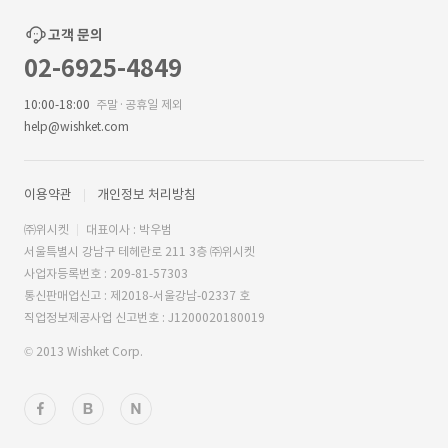
고객 문의
02-6925-4849
10:00-18:00
주말·공휴일 제외
help@wishket.com
이용약관
개인정보 처리방침
㈜위시켓
대표이사 : 박우범
서울특별시 강남구 테헤란로 211 3층 ㈜위시켓
사업자등록번호 : 209-81-57303
통신판매업신고 : 제2018-서울강남-02337 호
직업정보제공사업 신고번호 : J1200020180019
© 2013 Wishket Corp.