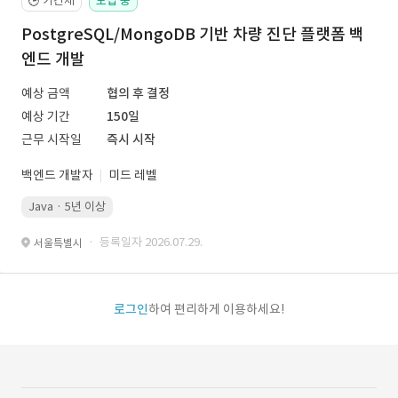
기간제
모집 중
🕒
PostgreSQL/MongoDB 기반 차량 진단 플랫폼 백
엔드 개발
예상 금액
협의 후 결정
예상 기간
150일
근무 시작일
즉시 시작
백엔드 개발자
미드 레벨
Java · 5년 이상
· 등록일자 2026.07.29.
서울특별시
로그인
하여 편리하게 이용하세요!