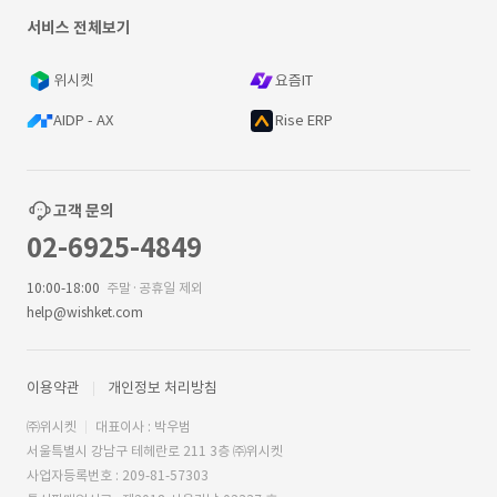
서비스 전체보기
위시켓
요즘IT
AIDP - AX
Rise ERP
고객 문의
02-6925-4849
10:00-18:00
주말·공휴일 제외
help@wishket.com
이용약관
개인정보 처리방침
㈜위시켓
대표이사 : 박우범
서울특별시 강남구 테헤란로 211 3층 ㈜위시켓
사업자등록번호 : 209-81-57303