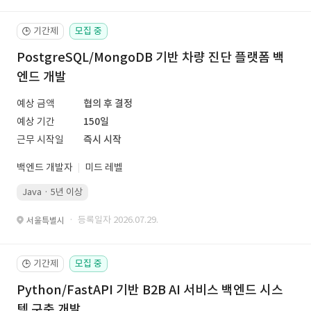
기간제
모집 중
🕒
PostgreSQL/MongoDB 기반 차량 진단 플랫폼 백
엔드 개발
예상 금액
협의 후 결정
예상 기간
150일
근무 시작일
즉시 시작
백엔드 개발자
미드 레벨
Java · 5년 이상
· 등록일자 2026.07.29.
서울특별시
기간제
모집 중
🕒
Python/FastAPI 기반 B2B AI 서비스 백엔드 시스
템 구축 개발