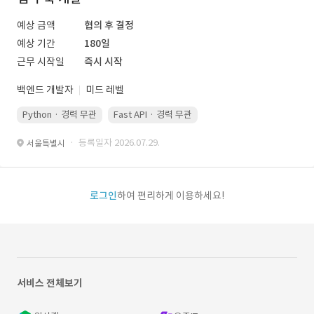
예상 금액
협의 후 결정
예상 기간
180일
근무 시작일
즉시 시작
백엔드 개발자
미드 레벨
Python · 경력 무관
Fast API · 경력 무관
Docker · 경력 무관
ke
· 등록일자 2026.07.29.
서울특별시
로그인
하여 편리하게 이용하세요!
서비스 전체보기