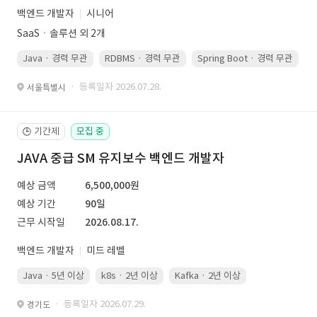
백엔드 개발자
시니어
SaaSㆍ솔루션 외 2개
Java · 경력 무관
RDBMS · 경력 무관
Spring Boot · 경력 무관
· 등록일자 2026.07.28.
서울특별시
기간제
모집 중
🕒
JAVA 중급 SM 유지보수 백엔드 개발자
예상 금액
6,500,000원
예상 기간
90일
근무 시작일
2026.08.17.
백엔드 개발자
미드 레벨
Java · 5년 이상
k8s · 2년 이상
Kafka · 2년 이상
· 등록일자 2026.07.29.
경기도