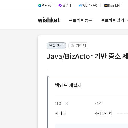
위시켓
요즘IT
AIDP - AX
Rise ERP
프로젝트 등록
프로젝트 찾기
프로젝트 찾기
모집 마감
기간제
유사사례 검색 A
Java/BizActor 기반 중소
백엔드 개발자
레벨
경력
시니어
4~11년 차