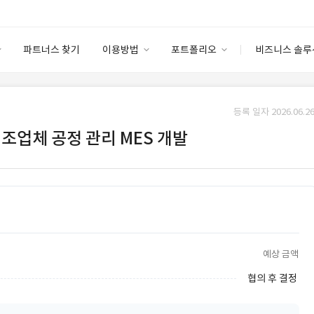
파트너스 찾기
이용방법
포트폴리오
비즈니스 솔루
이용방법
포트폴리오
엔터프라이즈
I
파트너 등급
이용후기
등록 일자 2026.06.26
안심 코드 케어
이용요금
솔루션 마켓
 제조업체 공정 관리 MES 개발
고객센터
스토어
예상 금액
협의 후 결정