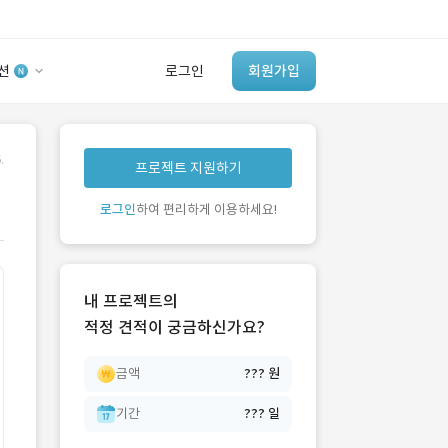
션
로그인
회원가입
유사사례 검색 AI
.
프로젝트 지원하기
‘이런 거’ 만들어본
개발 회사 있어?
로그인
하여 편리하게 이용하세요!
바로가기
내 프로젝트의
적정 견적이 궁금하신가요?
금액
??? 원
기간
??? 일