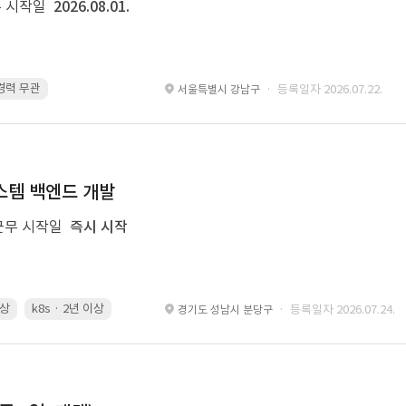
 시작일
2026.08.01.
 경력 무관
Kubernetes · 경력 무관
Git · 경력 무관
restful api · 경력 
· 등록일자 2026.07.22.
서울특별시 강남구
 시스템 백엔드 개발
근무 시작일
즉시 시작
이상
k8s · 2년 이상
Spring Boot · 3년 이상
Airflow · 2년 이상
· 등록일자 2026.07.24.
경기도 성남시 분당구