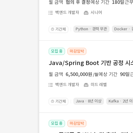
월 금액
협의 후 결정
예상 기간
180일
근무
백엔드 개발자
시니어
Python · 경력 무관
Docker ·
기간제
🕒
모집 중
마감임박
Java/Spring Boot 기반 공정
월 금액
6,500,000원
예상 기간
90일
/월
백엔드 개발자
미드 레벨
Java · 8년 이상
Kafka · 2년 
기간제
🕒
모집 중
마감임박